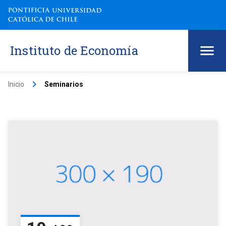
Instituto de Economía
keyboard_arrow_right
Inicio
Seminarios