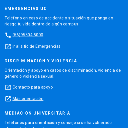
EMERGENCIAS UC
Teléfono en caso de accidente o situación que ponga en
riesgo tu vida dentro de algún campus.
phone
(56)95504 5000
launch
Ir al sitio de Emergencias
DISCRIMINACIÓN Y VIOLENCIA
Orientación y apoyo en casos de discriminación, violencia de
género o violencia sexual.
launch
Contacto para apoyo
launch
Más orientación
MEDIACIÓN UNIVERSITARIA
Teléfonos para orientación y consejo si se ha vulnerado