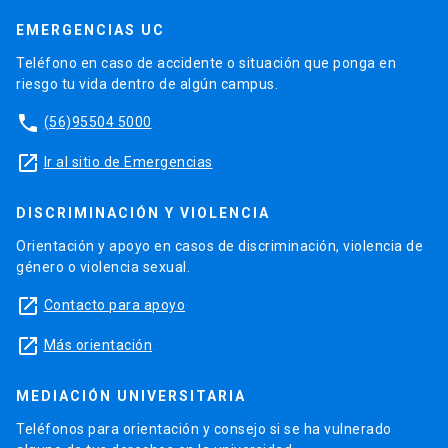
EMERGENCIAS UC
Teléfono en caso de accidente o situación que ponga en
riesgo tu vida dentro de algún campus.
phone
(56)95504 5000
launch
Ir al sitio de Emergencias
DISCRIMINACIÓN Y VIOLENCIA
Orientación y apoyo en casos de discriminación, violencia de
género o violencia sexual.
launch
Contacto para apoyo
launch
Más orientación
MEDIACIÓN UNIVERSITARIA
Teléfonos para orientación y consejo si se ha vulnerado