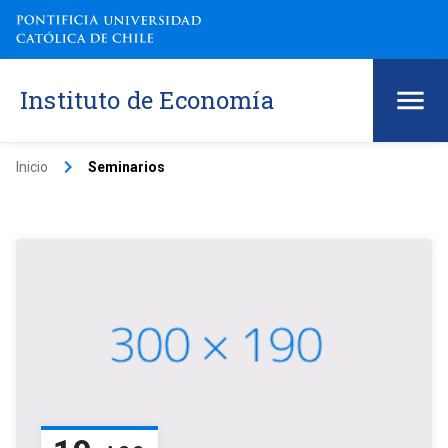
Instituto de Economía
keyboard_arrow_right
Inicio
Seminarios