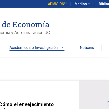
ADMISIÓN
Medios
arrow_drop_down
Biblio
o de Economía
nomía y Administración UC
Académicos e Investigación
Noticias
arrow_drop_down
 Cómo el envejecimiento