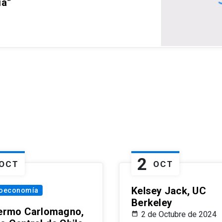
ia”
2
OCT
OCT
Kelsey Jack, UC
oeconomía
Berkeley
lermo Carlomagno,
2 de Octubre de 2024