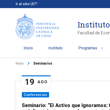
Ir al sitio UC
Institut
Facultad de Eco
Inicio
Instituto
Programas
arrow_drop_down
keyboard_arrow_right
Inicio
Seminarios
19
AGO
Conferencias
Seminario: “El Activo que Ignoramos: