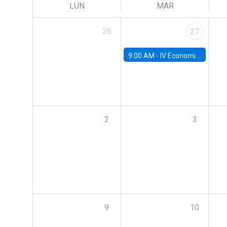
LUN
MAR
26
27
9:00 AM -
IV Economics Alumni Workshop
2
3
9
10