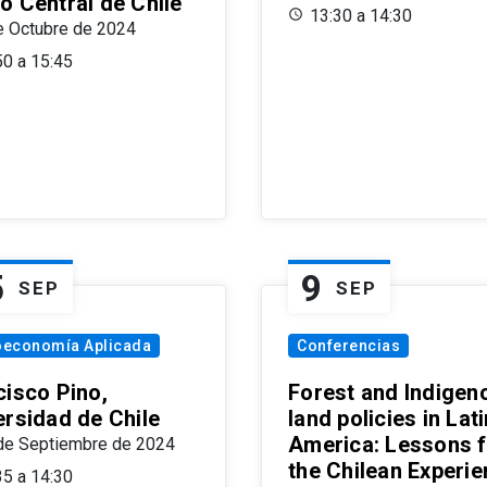
o Central de Chile
13:30 a 14:30
e Octubre de 2024
50 a 15:45
5
9
SEP
SEP
oeconomía Aplicada
Conferencias
cisco Pino,
Forest and Indigen
ersidad de Chile
land policies in Lati
America: Lessons 
de Septiembre de 2024
the Chilean Experi
35 a 14:30