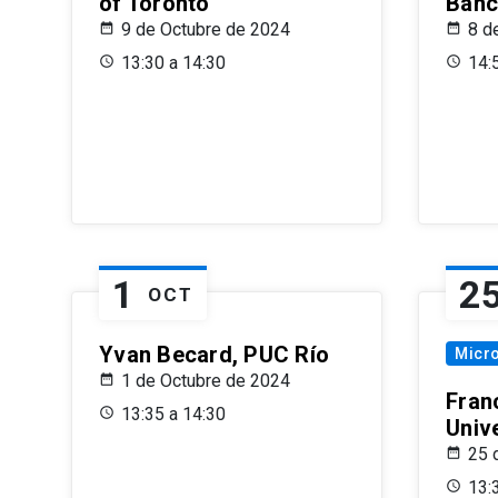
of Toronto
Banc
9 de Octubre de 2024
8 d
13:30 a 14:30
14:
1
2
OCT
Yvan Becard, PUC Río
Micr
1 de Octubre de 2024
Fran
13:35 a 14:30
Univ
25 
13: