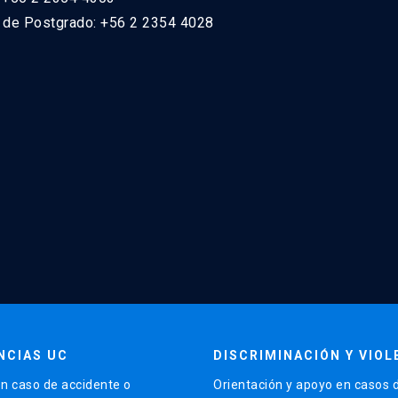
n de Postgrado: +56 2 2354 4028
NCIAS UC
DISCRIMINACIÓN Y VIOL
n caso de accidente o
Orientación y apoyo en casos 