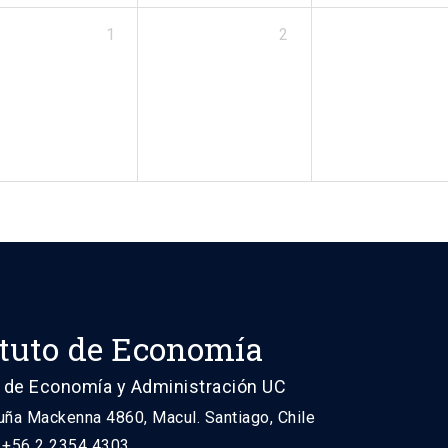
1
2
ituto de Economía
 de Economía y Administración UC
uña Mackenna 4860, Macul. Santiago, Chile
: +56 2 2354 4303