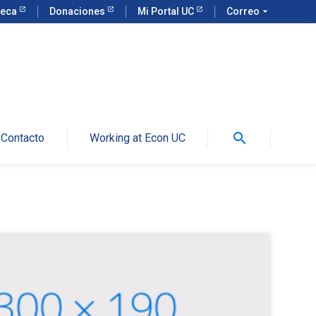
teca
Donaciones
Mi Portal UC
Correo
arrow_drop_down
search
Contacto
Working at Econ UC