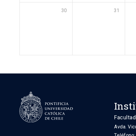
30
31
Inst
Facultad
Avda. Vic
Teléfono