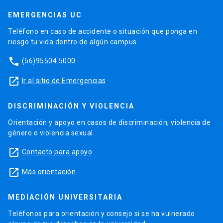
EMERGENCIAS UC
Teléfono en caso de accidente o situación que ponga en
riesgo tu vida dentro de algún campus.
phone
(56)95504 5000
launch
Ir al sitio de Emergencias
DISCRIMINACIÓN Y VIOLENCIA
Orientación y apoyo en casos de discriminación, violencia de
género o violencia sexual.
launch
Contacto para apoyo
launch
Más orientación
MEDIACIÓN UNIVERSITARIA
Teléfonos para orientación y consejo si se ha vulnerado