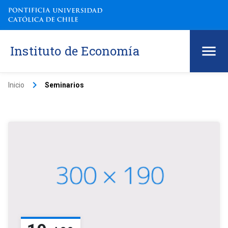
Instituto de Economía
keyboard_arrow_right
Inicio
Seminarios