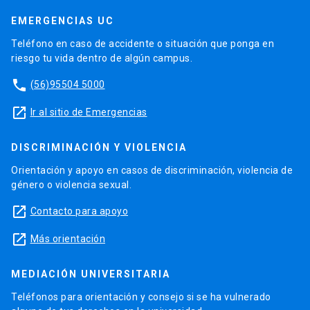
EMERGENCIAS UC
Teléfono en caso de accidente o situación que ponga en
riesgo tu vida dentro de algún campus.
phone
(56)95504 5000
launch
Ir al sitio de Emergencias
DISCRIMINACIÓN Y VIOLENCIA
Orientación y apoyo en casos de discriminación, violencia de
género o violencia sexual.
launch
Contacto para apoyo
launch
Más orientación
MEDIACIÓN UNIVERSITARIA
Teléfonos para orientación y consejo si se ha vulnerado