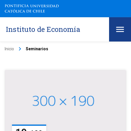
Instituto de Economía
keyboard_arrow_right
Inicio
Seminarios