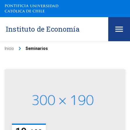
Instituto de Economía
keyboard_arrow_right
Inicio
Seminarios