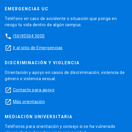
EMERGENCIAS UC
Teléfono en caso de accidente o situación que ponga en
riesgo tu vida dentro de algún campus.
phone
(56)95504 5000
launch
Ir al sitio de Emergencias
DISCRIMINACIÓN Y VIOLENCIA
Orientación y apoyo en casos de discriminación, violencia de
género o violencia sexual.
launch
Contacto para apoyo
launch
Más orientación
MEDIACIÓN UNIVERSITARIA
Teléfonos para orientación y consejo si se ha vulnerado