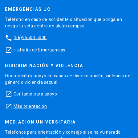
EMERGENCIAS UC
Teléfono en caso de accidente o situación que ponga en
riesgo tu vida dentro de algún campus.
phone
(56)95504 5000
launch
Ir al sitio de Emergencias
DISCRIMINACIÓN Y VIOLENCIA
Orientación y apoyo en casos de discriminación, violencia de
género o violencia sexual.
launch
Contacto para apoyo
launch
Más orientación
MEDIACIÓN UNIVERSITARIA
Teléfonos para orientación y consejo si se ha vulnerado