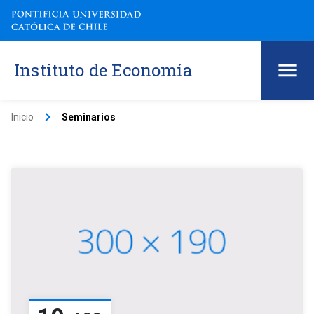
Instituto de Economía
keyboard_arrow_right
Inicio
Seminarios