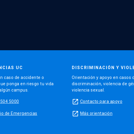
NCIAS UC
DISCRIMINACIÓN Y VIOL
n caso de accidente o
Orientación y apoyo en casos 
que ponga en riesgo tu vida
discriminación, violencia de g
 algún campus.
violencia sexual.
launch
5504 5000
Contacto para apoyo
launch
sitio de Emergencias
Más orientación