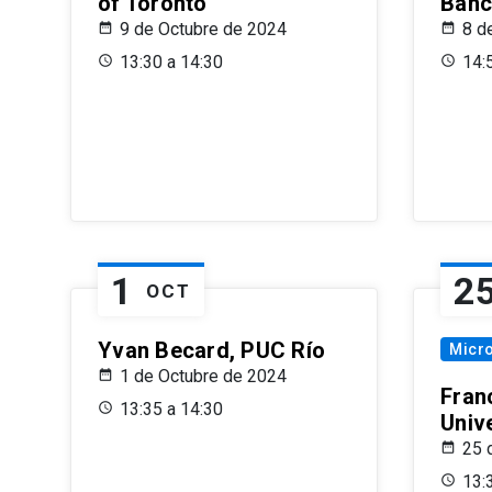
of Toronto
Banc
9 de Octubre de 2024
8 d
13:30 a 14:30
14:
1
2
OCT
Yvan Becard, PUC Río
Micr
1 de Octubre de 2024
Fran
13:35 a 14:30
Univ
25 
13: