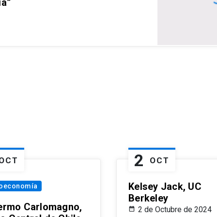
ia”
2
OCT
OCT
Kelsey Jack, UC
oeconomía
Berkeley
lermo Carlomagno,
2 de Octubre de 2024