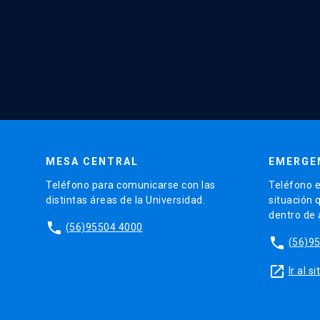
MESA CENTRAL
EMERGE
Teléfono para comunicarse con las
Teléfono e
distintas áreas de la Universidad.
situación 
dentro de
phone
(56)95504 4000
phone
(56)9
launch
Ir al 