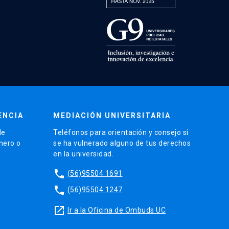
ENCIA
MEDIACIÓN UNIVERSITARIA
de
Teléfonos para orientación y consejo si
énero o
se ha vulnerado alguno de tus derechos
en la universidad.
phone
(56)95504 1691
phone
(56)95504 1247
launch
Ir a la Oficina de Ombuds UC