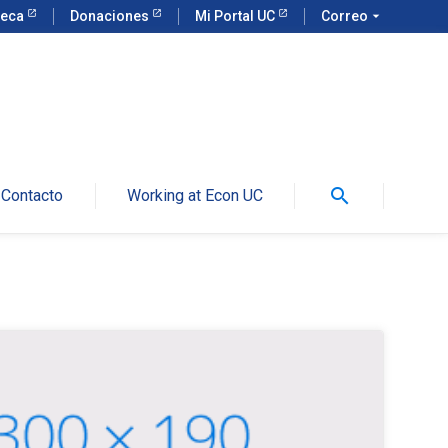
teca
Donaciones
Mi Portal UC
Correo
arrow_drop_down
search
Contacto
Working at Econ UC