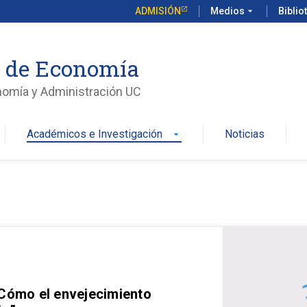
ADMISIÓN
Medios
arrow_drop_down
Biblio
o de Economía
nomía y Administración UC
Académicos e Investigación
Noticias
arrow_drop_down
 Cómo el envejecimiento