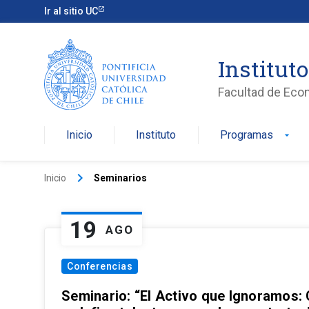
Ir al sitio UC
Institut
Facultad de Eco
Inicio
Instituto
Programas
arrow_drop_down
keyboard_arrow_right
Inicio
Seminarios
19
AGO
Conferencias
Seminario: “El Activo que Ignoramos: