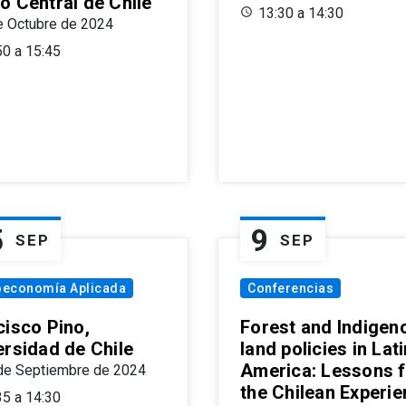
o Central de Chile
13:30 a 14:30
e Octubre de 2024
50 a 15:45
5
9
SEP
SEP
oeconomía Aplicada
Conferencias
cisco Pino,
Forest and Indigen
ersidad de Chile
land policies in Lati
America: Lessons 
de Septiembre de 2024
the Chilean Experi
35 a 14:30