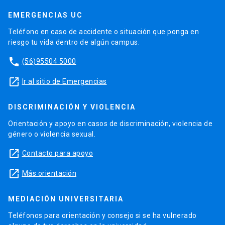
EMERGENCIAS UC
Teléfono en caso de accidente o situación que ponga en
riesgo tu vida dentro de algún campus.
phone
(56)95504 5000
launch
Ir al sitio de Emergencias
DISCRIMINACIÓN Y VIOLENCIA
Orientación y apoyo en casos de discriminación, violencia de
género o violencia sexual.
launch
Contacto para apoyo
launch
Más orientación
MEDIACIÓN UNIVERSITARIA
Teléfonos para orientación y consejo si se ha vulnerado