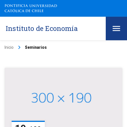
Instituto de Economía
keyboard_arrow_right
Inicio
Seminarios