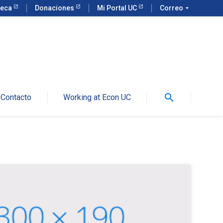
teca
Donaciones
Mi Portal UC
Correo
arrow_drop_down
search
Contacto
Working at Econ UC