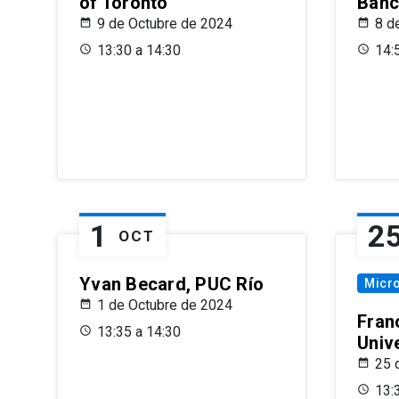
of Toronto
Banc
9 de Octubre de 2024
8 d
13:30 a 14:30
14:
1
2
OCT
Yvan Becard, PUC Río
Micr
1 de Octubre de 2024
Fran
13:35 a 14:30
Univ
25 
13: