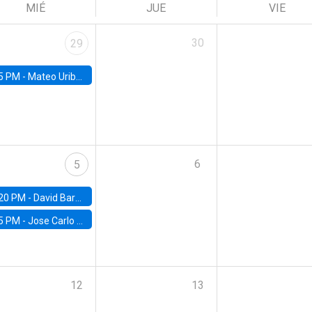
MIÉ
JUE
VIE
30
29
5 PM -
Mateo Uribe-Castro, Universidad de los Andes (Colombia)
6
5
20 PM -
David Bardey, Universidad de los Andes - CEDE
5 PM -
Jose Carlo Bermudez, UC (ME) & World Bank
12
13