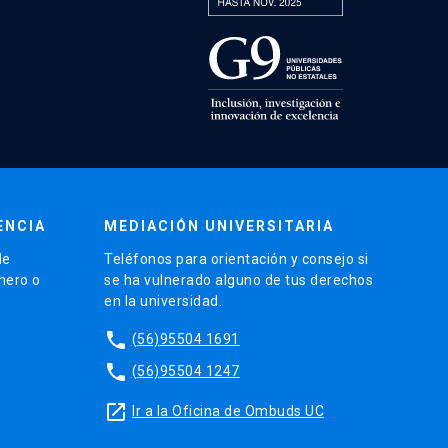
ENCIA
MEDIACIÓN UNIVERSITARIA
de
Teléfonos para orientación y consejo si
énero o
se ha vulnerado alguno de tus derechos
en la universidad.
phone
(56)95504 1691
phone
(56)95504 1247
launch
Ir a la Oficina de Ombuds UC