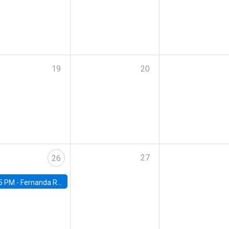
19
20
27
26
5 PM -
Fernanda Rojas Ampuero, University of Wisconsin-Madison