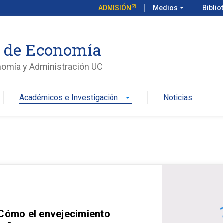
ADMISIÓN
Medios
arrow_drop_down
Biblio
o de Economía
nomía y Administración UC
Académicos e Investigación
Noticias
arrow_drop_down
 Cómo el envejecimiento