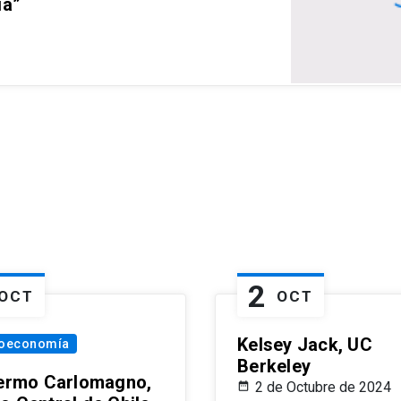
ia”
2
OCT
OCT
Kelsey Jack, UC
oeconomía
Berkeley
lermo Carlomagno,
2 de Octubre de 2024