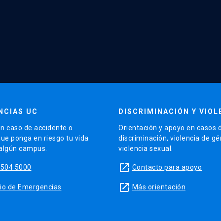
NCIAS UC
DISCRIMINACIÓN Y VIOL
n caso de accidente o
Orientación y apoyo en casos 
que ponga en riesgo tu vida
discriminación, violencia de g
 algún campus.
violencia sexual.
launch
5504 5000
Contacto para apoyo
launch
sitio de Emergencias
Más orientación