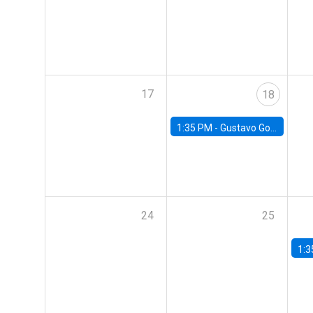
17
18
1:35 PM -
Gustavo González, Banco Central de Chile
24
25
1:3