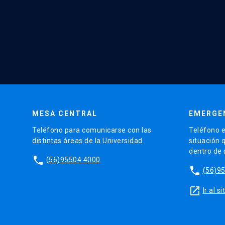
MESA CENTRAL
EMERGE
Teléfono para comunicarse con las
Teléfono e
distintas áreas de la Universidad.
situación 
dentro de
phone
(56)95504 4000
phone
(56)9
launch
Ir al 