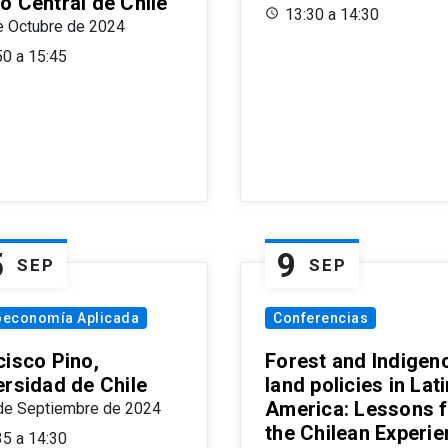
o Central de Chile
13:30 a 14:30
e Octubre de 2024
50 a 15:45
5
9
SEP
SEP
oeconomía Aplicada
Conferencias
cisco Pino,
Forest and Indigen
ersidad de Chile
land policies in Lati
America: Lessons 
de Septiembre de 2024
the Chilean Experi
35 a 14:30