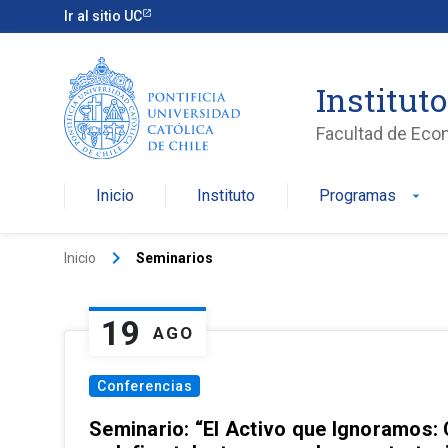
Ir al sitio UC
Institut
Facultad de Eco
Inicio
Instituto
Programas
arrow_drop_down
keyboard_arrow_right
Inicio
Seminarios
19
AGO
Conferencias
Seminario: “El Activo que Ignoramos: