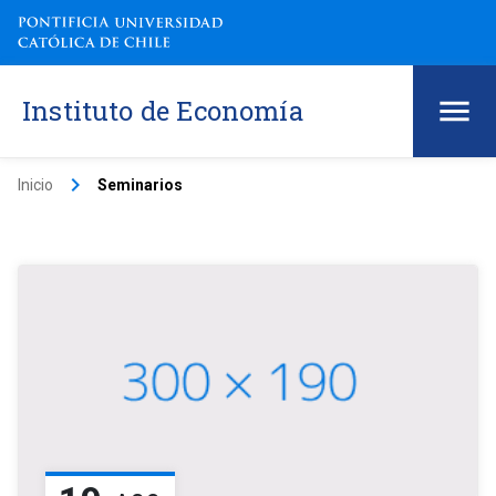
Instituto de Economía
keyboard_arrow_right
Inicio
Seminarios