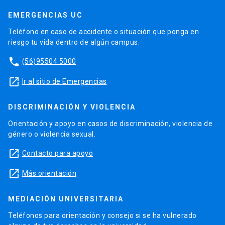
EMERGENCIAS UC
Teléfono en caso de accidente o situación que ponga en
riesgo tu vida dentro de algún campus.
phone
(56)95504 5000
launch
Ir al sitio de Emergencias
DISCRIMINACIÓN Y VIOLENCIA
Orientación y apoyo en casos de discriminación, violencia de
género o violencia sexual.
launch
Contacto para apoyo
launch
Más orientación
MEDIACIÓN UNIVERSITARIA
Teléfonos para orientación y consejo si se ha vulnerado