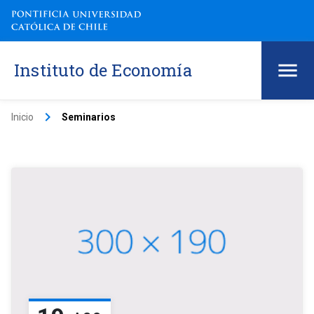
Instituto de Economía
keyboard_arrow_right
Inicio
Seminarios