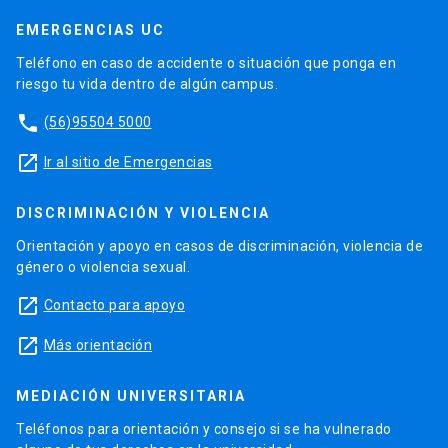
EMERGENCIAS UC
Teléfono en caso de accidente o situación que ponga en
riesgo tu vida dentro de algún campus.
phone
(56)95504 5000
launch
Ir al sitio de Emergencias
DISCRIMINACIÓN Y VIOLENCIA
Orientación y apoyo en casos de discriminación, violencia de
género o violencia sexual.
launch
Contacto para apoyo
launch
Más orientación
MEDIACIÓN UNIVERSITARIA
Teléfonos para orientación y consejo si se ha vulnerado