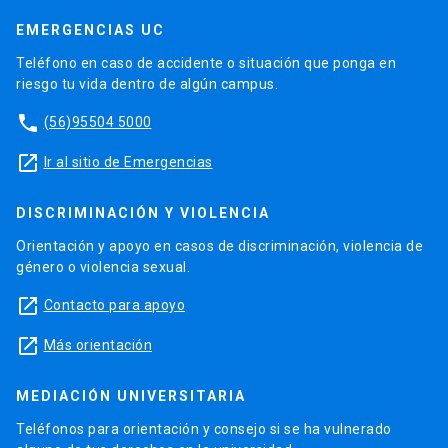
EMERGENCIAS UC
Teléfono en caso de accidente o situación que ponga en
riesgo tu vida dentro de algún campus.
phone
(56)95504 5000
launch
Ir al sitio de Emergencias
DISCRIMINACIÓN Y VIOLENCIA
Orientación y apoyo en casos de discriminación, violencia de
género o violencia sexual.
launch
Contacto para apoyo
launch
Más orientación
MEDIACIÓN UNIVERSITARIA
Teléfonos para orientación y consejo si se ha vulnerado