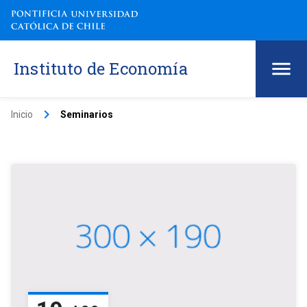
Instituto de Economía
keyboard_arrow_right
Inicio
Seminarios