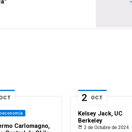
ia”
2
OCT
OCT
Kelsey Jack, UC
oeconomía
Berkeley
lermo Carlomagno,
2 de Octubre de 2024