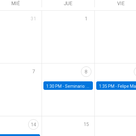
MIÉ
JUE
VIE
31
1
7
8
1:30 PM -
Seminario: “Recuperando la humanidad para progresar en la era de la IA»
1:35 PM -
Felipe Martínez, alumno Doctorado en Ec
15
14