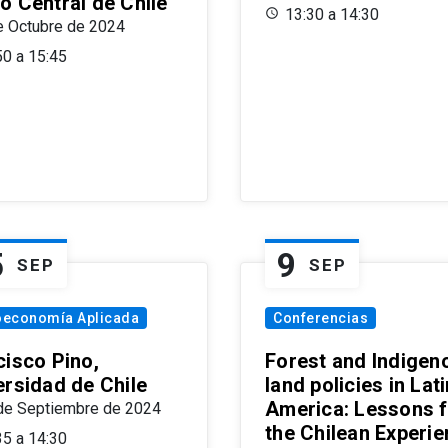
o Central de Chile
13:30 a 14:30
e Octubre de 2024
50 a 15:45
5
9
SEP
SEP
oeconomía Aplicada
Conferencias
cisco Pino,
Forest and Indigen
ersidad de Chile
land policies in Lati
America: Lessons 
de Septiembre de 2024
the Chilean Experi
35 a 14:30