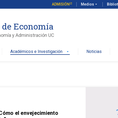
ADMISIÓN
Medios
arrow_drop_down
Biblio
o de Economía
nomía y Administración UC
Académicos e Investigación
Noticias
arrow_drop_down
 Cómo el envejecimiento