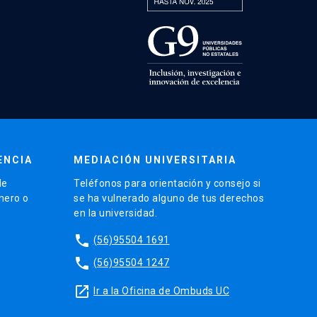
ENCIA
MEDIACIÓN UNIVERSITARIA
de
Teléfonos para orientación y consejo si
énero o
se ha vulnerado alguno de tus derechos
en la universidad.
phone
(56)95504 1691
phone
(56)95504 1247
launch
Ir a la Oficina de Ombuds UC