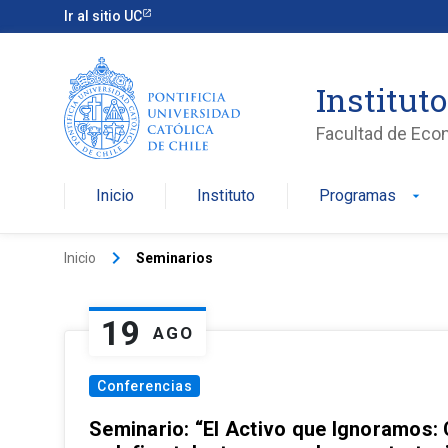
Ir al sitio UC
Institut
Facultad de Eco
Inicio
Instituto
Programas
arrow_drop_down
keyboard_arrow_right
Inicio
Seminarios
19
AGO
Conferencias
Seminario: “El Activo que Ignoramos: