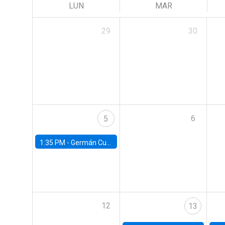
LUN
MAR
29
30
6
5
1:35 PM -
Germán Cubas, University of Houston
12
13