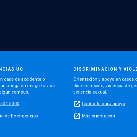
NCIAS UC
DISCRIMINACIÓN Y VIOL
n caso de accidente o
Orientación y apoyo en casos 
que ponga en riesgo tu vida
discriminación, violencia de g
 algún campus.
violencia sexual.
launch
5504 5000
Contacto para apoyo
launch
sitio de Emergencias
Más orientación