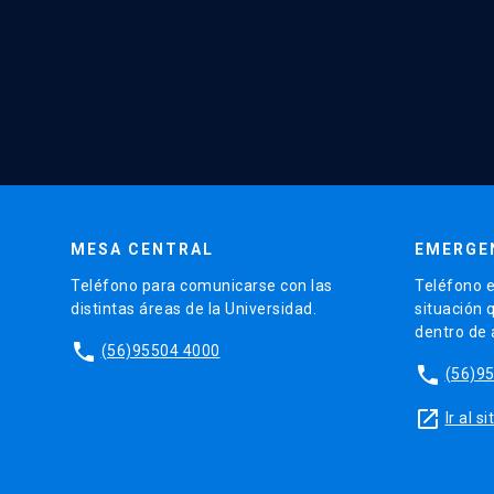
MESA CENTRAL
EMERGE
Teléfono para comunicarse con las
Teléfono e
distintas áreas de la Universidad.
situación 
dentro de
phone
(56)95504 4000
phone
(56)9
launch
Ir al 