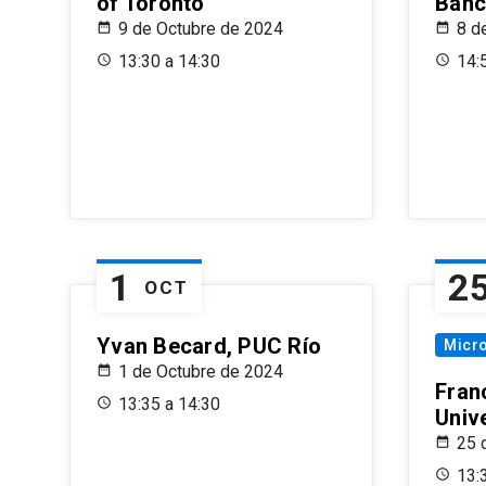
of Toronto
Banc
9 de Octubre de 2024
8 d
13:30 a 14:30
14:
1
2
OCT
Yvan Becard, PUC Río
Micr
1 de Octubre de 2024
Fran
13:35 a 14:30
Univ
25 
13: