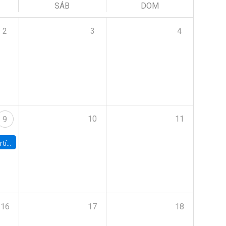
SÁB
DOM
2
3
4
10
11
9
onomía UC
16
17
18