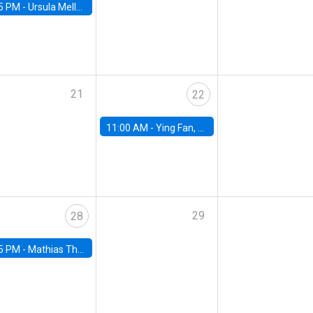
5 PM -
Ursula Mello, Insper - Institute of Education and Research
21
22
11:00 AM -
Ying Fan, University of Michigan
29
28
5 PM -
Mathias Thoenig, University of Lausanne