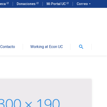
teca
Donaciones
Mi Portal UC
Correo
arrow_drop_down
search
Contacto
Working at Econ UC