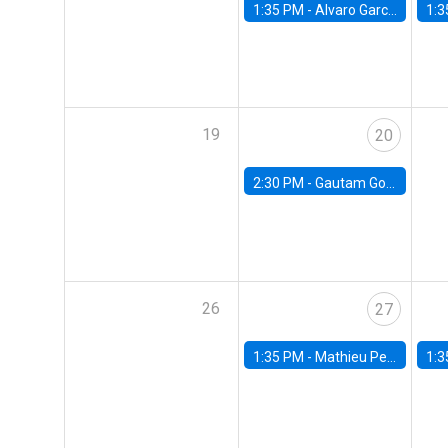
1:35 PM -
Alvaro Garcia-Marin, Universidad de Los Andes
1:3
19
20
2:30 PM -
Gautam Gowrisankaran, Columbia University
26
27
1:35 PM -
Mathieu Pedemonte, IDB
1:3