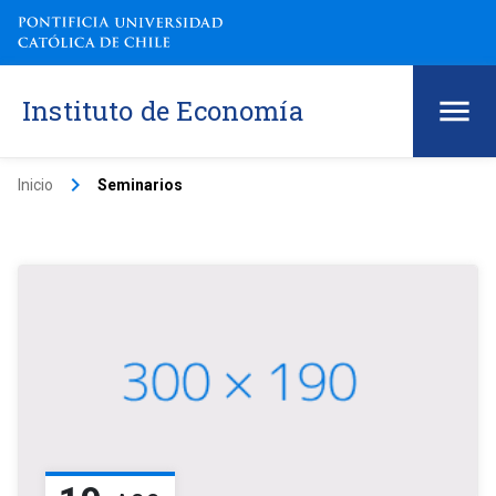
Instituto de Economía
keyboard_arrow_right
Inicio
Seminarios