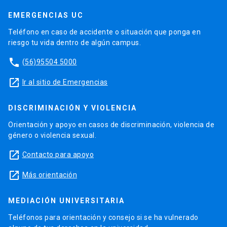
EMERGENCIAS UC
Teléfono en caso de accidente o situación que ponga en
riesgo tu vida dentro de algún campus.
phone
(56)95504 5000
launch
Ir al sitio de Emergencias
DISCRIMINACIÓN Y VIOLENCIA
Orientación y apoyo en casos de discriminación, violencia de
género o violencia sexual.
launch
Contacto para apoyo
launch
Más orientación
MEDIACIÓN UNIVERSITARIA
Teléfonos para orientación y consejo si se ha vulnerado