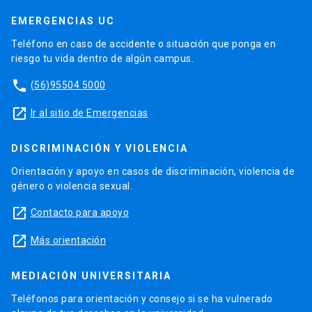
EMERGENCIAS UC
Teléfono en caso de accidente o situación que ponga en
riesgo tu vida dentro de algún campus.
phone
(56)95504 5000
launch
Ir al sitio de Emergencias
DISCRIMINACIÓN Y VIOLENCIA
Orientación y apoyo en casos de discriminación, violencia de
género o violencia sexual.
launch
Contacto para apoyo
launch
Más orientación
MEDIACIÓN UNIVERSITARIA
Teléfonos para orientación y consejo si se ha vulnerado