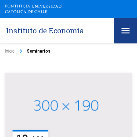
Instituto de Economía
keyboard_arrow_right
Inicio
Seminarios