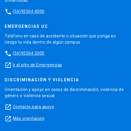
Universidad.
phone
(56)95504 4000
EMERGENCIAS UC
Teléfono en caso de accidente o situación que ponga en
riesgo tu vida dentro de algún campus.
phone
(56)95504 5000
launch
Ir al sitio de Emergencias
DISCRIMINACIÓN Y VIOLENCIA
Orientación y apoyo en casos de discriminación, violencia de
género o violencia sexual.
launch
Contacto para apoyo
launch
Más orientación