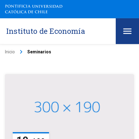
Instituto de Economía
keyboard_arrow_right
Inicio
Seminarios