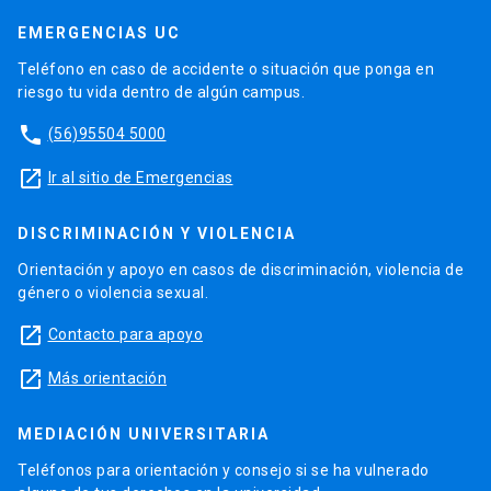
EMERGENCIAS UC
Teléfono en caso de accidente o situación que ponga en
riesgo tu vida dentro de algún campus.
phone
(56)95504 5000
launch
Ir al sitio de Emergencias
DISCRIMINACIÓN Y VIOLENCIA
Orientación y apoyo en casos de discriminación, violencia de
género o violencia sexual.
launch
Contacto para apoyo
launch
Más orientación
MEDIACIÓN UNIVERSITARIA
Teléfonos para orientación y consejo si se ha vulnerado