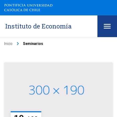
Instituto de Economía
keyboard_arrow_right
Inicio
Seminarios