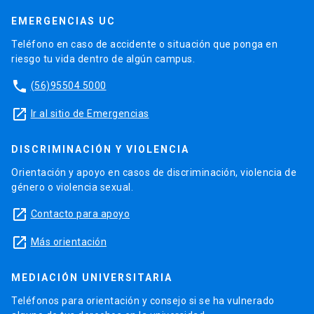
EMERGENCIAS UC
Teléfono en caso de accidente o situación que ponga en
riesgo tu vida dentro de algún campus.
phone
(56)95504 5000
launch
Ir al sitio de Emergencias
DISCRIMINACIÓN Y VIOLENCIA
Orientación y apoyo en casos de discriminación, violencia de
género o violencia sexual.
launch
Contacto para apoyo
launch
Más orientación
MEDIACIÓN UNIVERSITARIA
Teléfonos para orientación y consejo si se ha vulnerado