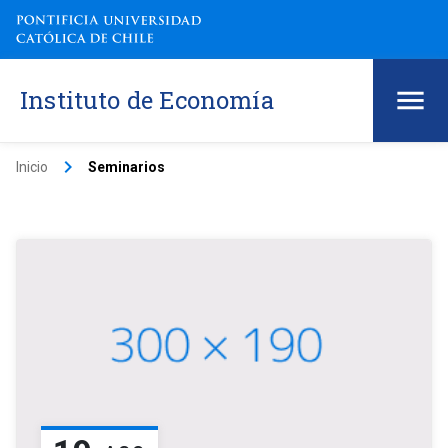
Instituto de Economía
keyboard_arrow_right
Inicio
Seminarios