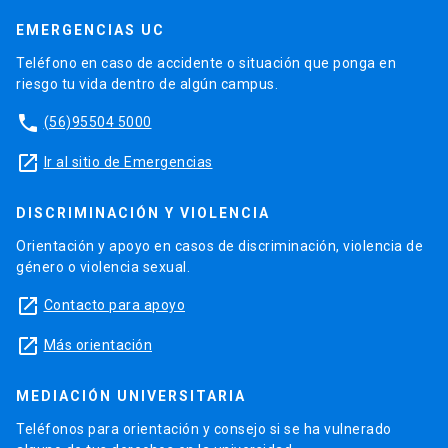
EMERGENCIAS UC
Teléfono en caso de accidente o situación que ponga en
riesgo tu vida dentro de algún campus.
phone
(56)95504 5000
launch
Ir al sitio de Emergencias
DISCRIMINACIÓN Y VIOLENCIA
Orientación y apoyo en casos de discriminación, violencia de
género o violencia sexual.
launch
Contacto para apoyo
launch
Más orientación
MEDIACIÓN UNIVERSITARIA
Teléfonos para orientación y consejo si se ha vulnerado