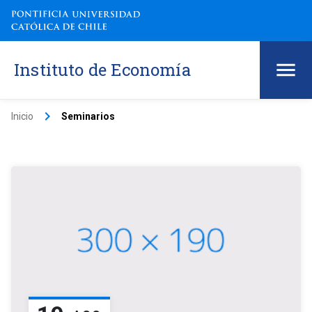
Instituto de Economía
keyboard_arrow_right
Inicio
Seminarios