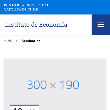
Instituto de Economía
keyboard_arrow_right
Inicio
Seminarios