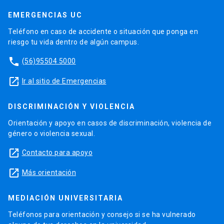
EMERGENCIAS UC
Teléfono en caso de accidente o situación que ponga en
riesgo tu vida dentro de algún campus.
phone
(56)95504 5000
launch
Ir al sitio de Emergencias
DISCRIMINACIÓN Y VIOLENCIA
Orientación y apoyo en casos de discriminación, violencia de
género o violencia sexual.
launch
Contacto para apoyo
launch
Más orientación
MEDIACIÓN UNIVERSITARIA
Teléfonos para orientación y consejo si se ha vulnerado