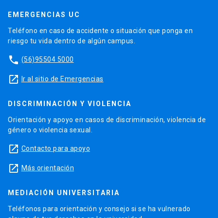
EMERGENCIAS UC
Teléfono en caso de accidente o situación que ponga en
riesgo tu vida dentro de algún campus.
phone
(56)95504 5000
launch
Ir al sitio de Emergencias
DISCRIMINACIÓN Y VIOLENCIA
Orientación y apoyo en casos de discriminación, violencia de
género o violencia sexual.
launch
Contacto para apoyo
launch
Más orientación
MEDIACIÓN UNIVERSITARIA
Teléfonos para orientación y consejo si se ha vulnerado