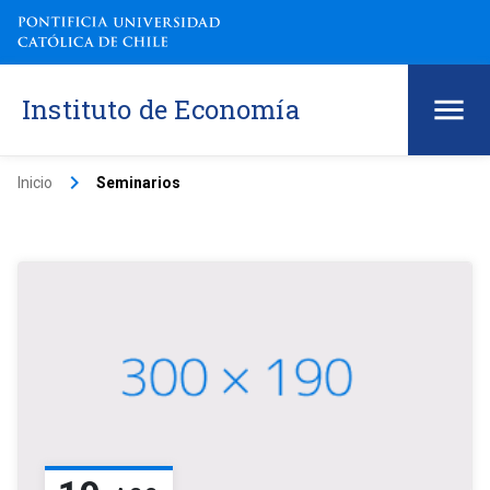
Instituto de Economía
keyboard_arrow_right
Inicio
Seminarios