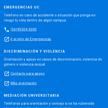
EMERGENCIAS UC
Teléfono en caso de accidente o situación que ponga en
riesgo tu vida dentro de algún campus.
phone
(56)95504 5000
launch
Ir al sitio de Emergencias
DISCRIMINACIÓN Y VIOLENCIA
Orientación y apoyo en casos de discriminación, violencia de
género o violencia sexual.
launch
Contacto para apoyo
launch
Más orientación
MEDIACIÓN UNIVERSITARIA
Teléfonos para orientación y consejo si se ha vulnerado