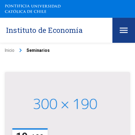
Instituto de Economía
keyboard_arrow_right
Inicio
Seminarios