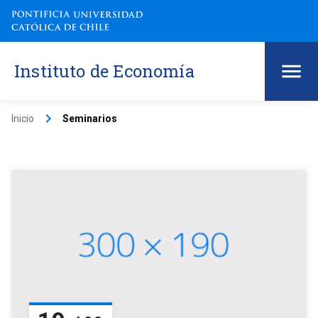
Instituto de Economía
keyboard_arrow_right
Inicio
Seminarios