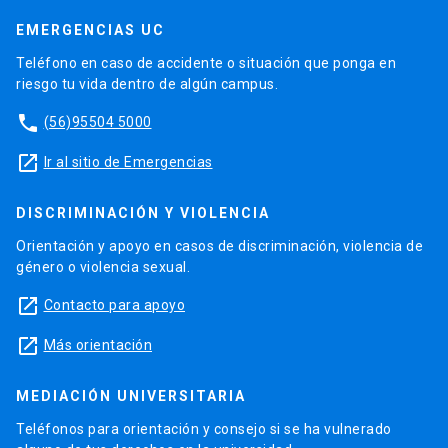
EMERGENCIAS UC
Teléfono en caso de accidente o situación que ponga en
riesgo tu vida dentro de algún campus.
phone
(56)95504 5000
launch
Ir al sitio de Emergencias
DISCRIMINACIÓN Y VIOLENCIA
Orientación y apoyo en casos de discriminación, violencia de
género o violencia sexual.
launch
Contacto para apoyo
launch
Más orientación
MEDIACIÓN UNIVERSITARIA
Teléfonos para orientación y consejo si se ha vulnerado