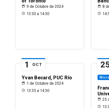
of Toronto
Banc
9 de Octubre de 2024
8 d
13:30 a 14:30
14:
1
2
OCT
Yvan Becard, PUC Río
Micr
1 de Octubre de 2024
Fran
13:35 a 14:30
Univ
25 
13: