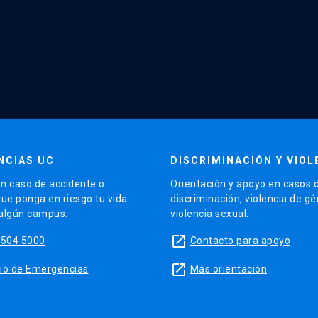
NCIAS UC
DISCRIMINACIÓN Y VIOL
n caso de accidente o
Orientación y apoyo en casos 
que ponga en riesgo tu vida
discriminación, violencia de g
 algún campus.
violencia sexual.
launch
5504 5000
Contacto para apoyo
launch
sitio de Emergencias
Más orientación