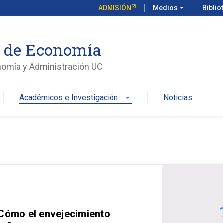
ADMISIÓN
Medios
arrow_drop_down
Biblio
o de Economía
nomía y Administración UC
Académicos e Investigación
Noticias
arrow_drop_down
 Cómo el envejecimiento