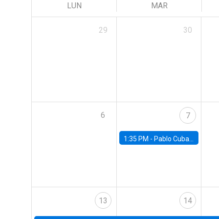
LUN
MAR
29
30
6
7
1:35 PM -
Pablo Cuba, FED Board
13
14