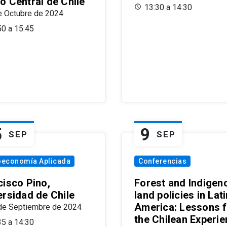
o Central de Chile
13:30 a 14:30
e Octubre de 2024
50 a 15:45
5
9
SEP
SEP
oeconomía Aplicada
Conferencias
cisco Pino,
Forest and Indigen
ersidad de Chile
land policies in Lati
America: Lessons 
de Septiembre de 2024
the Chilean Experi
35 a 14:30