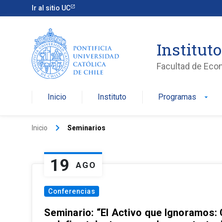
Ir al sitio UC
Institut
Facultad de Eco
Inicio
Instituto
Programas
arrow_drop_down
keyboard_arrow_right
Inicio
Seminarios
19
AGO
Conferencias
Seminario: “El Activo que Ignoramos: