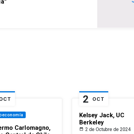
ia”
2
OCT
OCT
Kelsey Jack, UC
oeconomía
Berkeley
lermo Carlomagno,
2 de Octubre de 2024