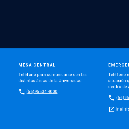
MESA CENTRAL
EMERGE
Teléfono para comunicarse con las
Teléfono e
distintas áreas de la Universidad.
situación 
dentro de
phone
(56)95504 4000
phone
(56)9
launch
Ir al 