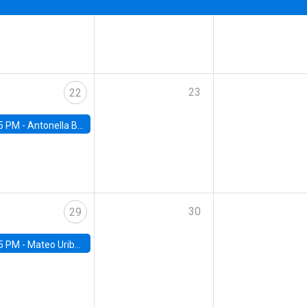
23
22
5 PM -
Antonella Bancalari, Institute for Fiscal Studies (IFS) and Research Associate at University College London (UCL)
30
29
5 PM -
Mateo Uribe-Castro, Universidad de los Andes (Colombia)