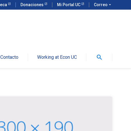
teca
Donaciones
Mi Portal UC
Correo
arrow_drop_down
search
Contacto
Working at Econ UC