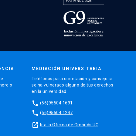
ENCIA
MEDIACIÓN UNIVERSITARIA
de
Teléfonos para orientación y consejo si
énero o
se ha vulnerado alguno de tus derechos
en la universidad.
phone
(56)95504 1691
phone
(56)95504 1247
launch
Ir a la Oficina de Ombuds UC