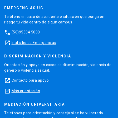
EMERGENCIAS UC
Teléfono en caso de accidente o situación que ponga en
riesgo tu vida dentro de algún campus.
phone
(56)95504 5000
launch
Ir al sitio de Emergencias
DISCRIMINACIÓN Y VIOLENCIA
Orientación y apoyo en casos de discriminación, violencia de
género o violencia sexual.
launch
Contacto para apoyo
launch
Más orientación
MEDIACIÓN UNIVERSITARIA
Teléfonos para orientación y consejo si se ha vulnerado