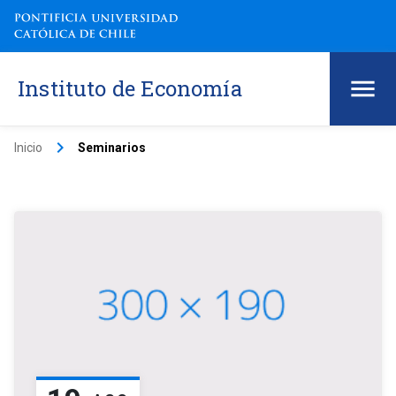
Instituto de Economía
keyboard_arrow_right
Inicio
Seminarios