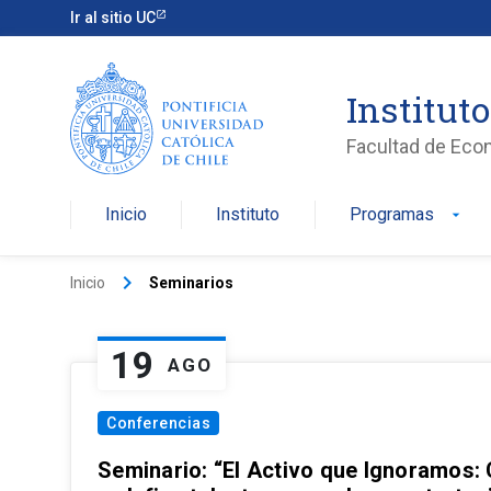
Ir al sitio UC
Institut
Facultad de Eco
Inicio
Instituto
Programas
arrow_drop_down
keyboard_arrow_right
Inicio
Seminarios
19
AGO
Conferencias
Seminario: “El Activo que Ignoramos: