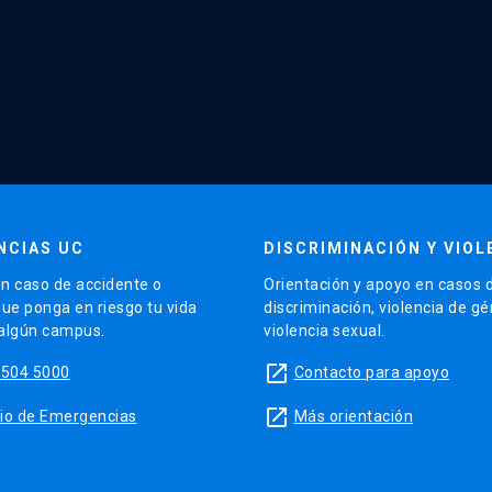
NCIAS UC
DISCRIMINACIÓN Y VIOL
n caso de accidente o
Orientación y apoyo en casos 
que ponga en riesgo tu vida
discriminación, violencia de g
 algún campus.
violencia sexual.
launch
5504 5000
Contacto para apoyo
launch
sitio de Emergencias
Más orientación