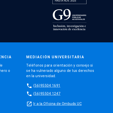
ENCIA
MEDIACIÓN UNIVERSITARIA
de
Teléfonos para orientación y consejo si
énero o
se ha vulnerado alguno de tus derechos
en la universidad.
phone
(56)95504 1691
phone
(56)95504 1247
launch
Ir a la Oficina de Ombuds UC