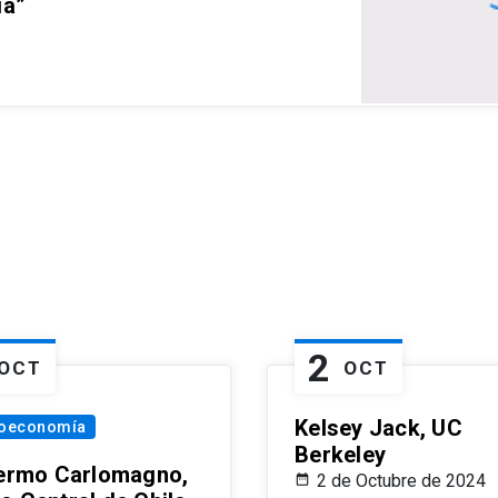
ia”
2
OCT
OCT
Kelsey Jack, UC
oeconomía
Berkeley
lermo Carlomagno,
2 de Octubre de 2024