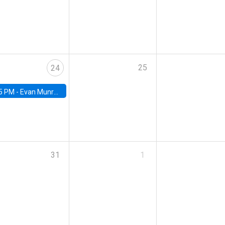
25
24
5 PM -
Evan Munro, Neyman Visiting Assistant Professor in the Department of Statistics at UC Berkeley
31
1