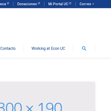
teca
Donaciones
Mi Portal UC
Correo
arrow_drop_down
search
Contacto
Working at Econ UC