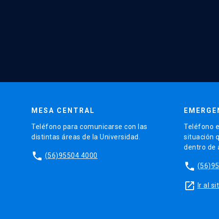
MESA CENTRAL
EMERGE
Teléfono para comunicarse con las
Teléfono e
distintas áreas de la Universidad.
situación 
dentro de
phone
(56)95504 4000
phone
(56)9
launch
Ir al 