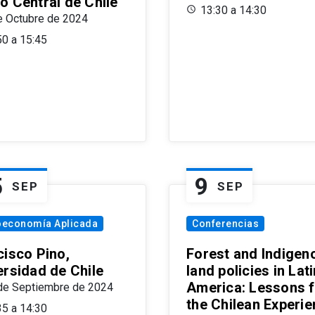
o Central de Chile
13:30 a 14:30
e Octubre de 2024
50 a 15:45
5
9
SEP
SEP
oeconomía Aplicada
Conferencias
cisco Pino,
Forest and Indigen
ersidad de Chile
land policies in Lati
America: Lessons 
de Septiembre de 2024
the Chilean Experi
35 a 14:30