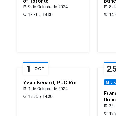
of Toronto
Banc
9 de Octubre de 2024
8 d
13:30 a 14:30
14:
1
2
OCT
Yvan Becard, PUC Río
Micr
1 de Octubre de 2024
Fran
13:35 a 14:30
Univ
25 
13: