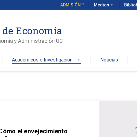
ADMISIÓN
Medios
arrow_drop_down
Biblio
o de Economía
nomía y Administración UC
Académicos e Investigación
Noticias
arrow_drop_down
 Cómo el envejecimiento