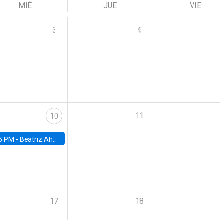
MIÉ
JUE
VIE
3
4
11
10
5 PM -
Beatriz Ahumada, PhD candidate, Universidad de Pittsburgh
17
18