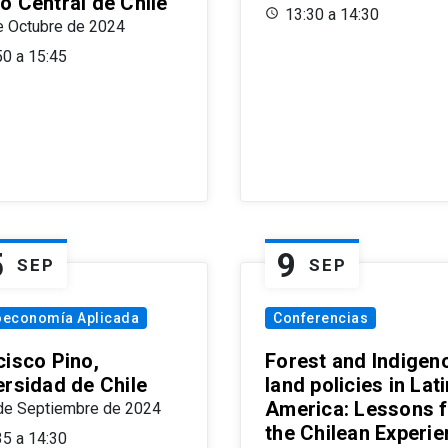
o Central de Chile
13:30 a 14:30
e Octubre de 2024
50 a 15:45
5
9
SEP
SEP
oeconomía Aplicada
Conferencias
cisco Pino,
Forest and Indigen
ersidad de Chile
land policies in Lati
America: Lessons 
de Septiembre de 2024
the Chilean Experi
35 a 14:30