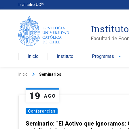
Ir al sitio UC
Institut
Facultad de Eco
Inicio
Instituto
Programas
arrow_drop_down
keyboard_arrow_right
Inicio
Seminarios
19
AGO
Conferencias
Seminario: “El Activo que Ignoramos: