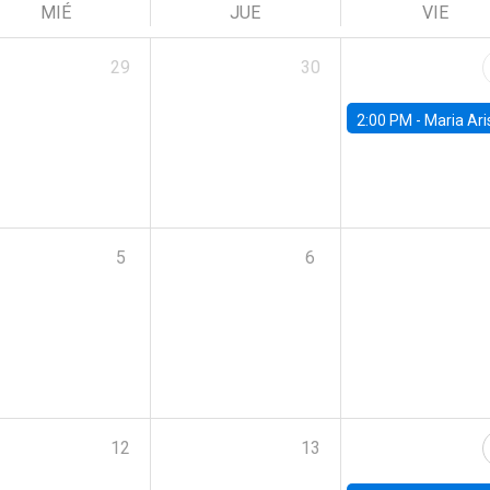
MIÉ
JUE
VIE
29
30
2:00 PM -
Maria Aristizabal-Ramirez, FED
5
6
12
13