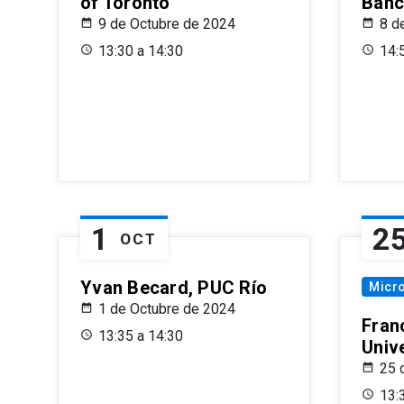
of Toronto
Banc
9 de Octubre de 2024
8 d
13:30 a 14:30
14:
1
2
OCT
Yvan Becard, PUC Río
Micr
1 de Octubre de 2024
Fran
13:35 a 14:30
Univ
25 
13: