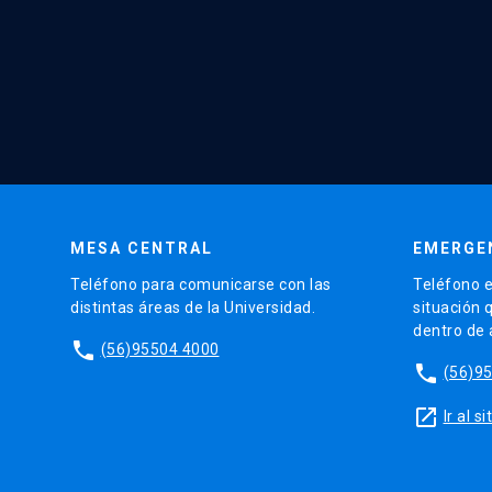
MESA CENTRAL
EMERGE
Teléfono para comunicarse con las
Teléfono e
distintas áreas de la Universidad.
situación 
dentro de
phone
(56)95504 4000
phone
(56)9
launch
Ir al 