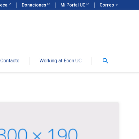
teca
Donaciones
Mi Portal UC
Correo
arrow_drop_down
search
Contacto
Working at Econ UC