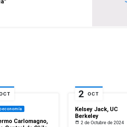
ia”
2
OCT
OCT
Kelsey Jack, UC
oeconomía
Berkeley
lermo Carlomagno,
2 de Octubre de 2024