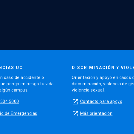
NCIAS UC
DISCRIMINACIÓN Y VIOL
n caso de accidente o
Orientación y apoyo en casos 
que ponga en riesgo tu vida
discriminación, violencia de g
 algún campus.
violencia sexual.
launch
5504 5000
Contacto para apoyo
launch
sitio de Emergencias
Más orientación