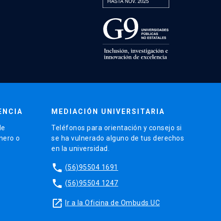
ENCIA
MEDIACIÓN UNIVERSITARIA
de
Teléfonos para orientación y consejo si
énero o
se ha vulnerado alguno de tus derechos
en la universidad.
phone
(56)95504 1691
phone
(56)95504 1247
launch
Ir a la Oficina de Ombuds UC