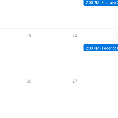
2:00 PM -
Gustavo González - Banco Central d
19
20
2:00 PM -
Federico Huneeus - Banco Central de C
26
27