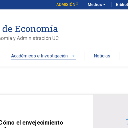
ADMISIÓN
Medios
arrow_drop_down
Biblio
o de Economía
nomía y Administración UC
Académicos e Investigación
Noticias
arrow_drop_down
 Cómo el envejecimiento