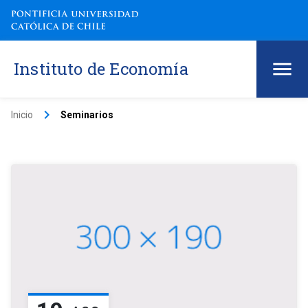
Instituto de Economía
keyboard_arrow_right
Inicio
Seminarios