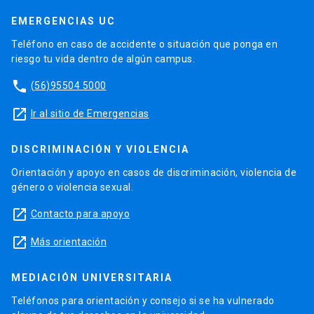
EMERGENCIAS UC
Teléfono en caso de accidente o situación que ponga en
riesgo tu vida dentro de algún campus.
phone
(56)95504 5000
launch
Ir al sitio de Emergencias
DISCRIMINACIÓN Y VIOLENCIA
Orientación y apoyo en casos de discriminación, violencia de
género o violencia sexual.
launch
Contacto para apoyo
launch
Más orientación
MEDIACIÓN UNIVERSITARIA
Teléfonos para orientación y consejo si se ha vulnerado