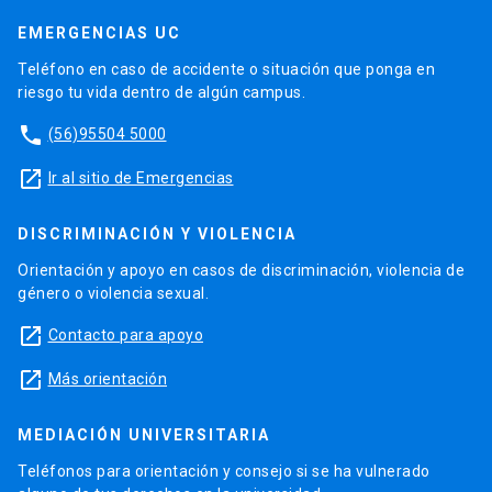
EMERGENCIAS UC
Teléfono en caso de accidente o situación que ponga en
riesgo tu vida dentro de algún campus.
phone
(56)95504 5000
launch
Ir al sitio de Emergencias
DISCRIMINACIÓN Y VIOLENCIA
Orientación y apoyo en casos de discriminación, violencia de
género o violencia sexual.
launch
Contacto para apoyo
launch
Más orientación
MEDIACIÓN UNIVERSITARIA
Teléfonos para orientación y consejo si se ha vulnerado