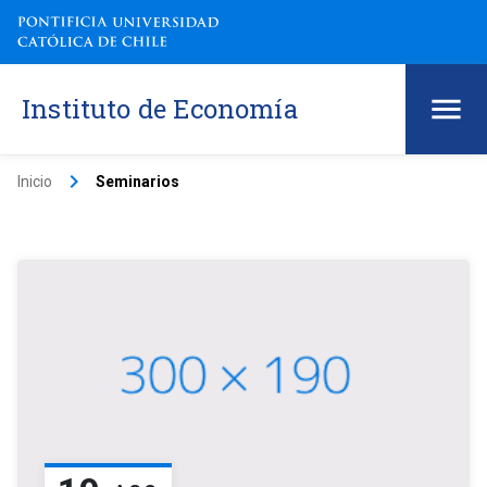
Instituto de Economía
keyboard_arrow_right
Inicio
Seminarios