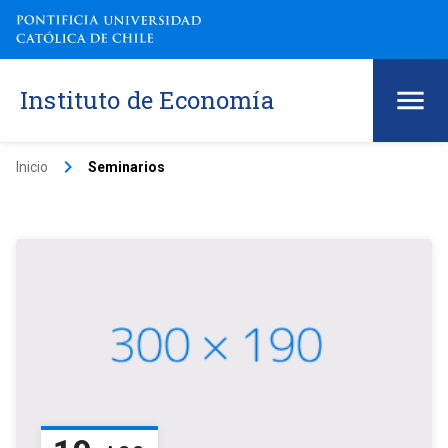
Instituto de Economía
keyboard_arrow_right
Inicio
Seminarios