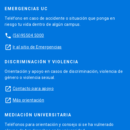
EMERGENCIAS UC
Teléfono en caso de accidente o situación que ponga en
riesgo tu vida dentro de algún campus.
phone
(56)95504 5000
launch
Ir al sitio de Emergencias
DISCRIMINACIÓN Y VIOLENCIA
Orientación y apoyo en casos de discriminación, violencia de
género o violencia sexual.
launch
Contacto para apoyo
launch
Más orientación
MEDIACIÓN UNIVERSITARIA
Teléfonos para orientación y consejo si se ha vulnerado