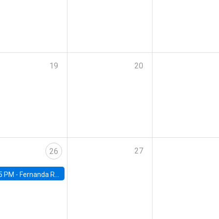
19
20
27
26
5 PM -
Fernanda Rojas Ampuero, University of Wisconsin-Madison