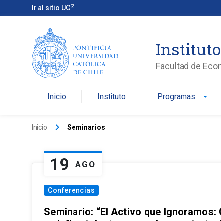
Ir al sitio UC
Institut
Facultad de Eco
Inicio
Instituto
Programas
arrow_drop_down
keyboard_arrow_right
Inicio
Seminarios
19
AGO
Conferencias
Seminario: “El Activo que Ignoramos: