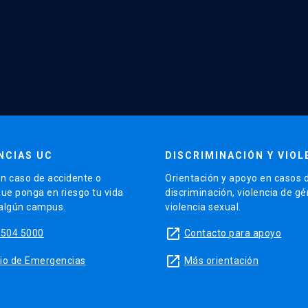
NCIAS UC
DISCRIMINACIÓN Y VIOL
n caso de accidente o
Orientación y apoyo en casos 
que ponga en riesgo tu vida
discriminación, violencia de g
 algún campus.
violencia sexual.
launch
5504 5000
Contacto para apoyo
launch
sitio de Emergencias
Más orientación