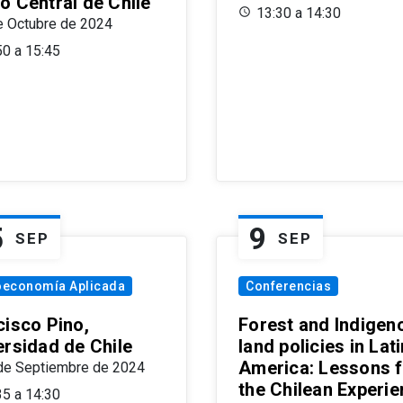
o Central de Chile
13:30 a 14:30
e Octubre de 2024
50 a 15:45
5
9
SEP
SEP
oeconomía Aplicada
Conferencias
cisco Pino,
Forest and Indigen
ersidad de Chile
land policies in Lati
America: Lessons 
de Septiembre de 2024
the Chilean Experi
35 a 14:30