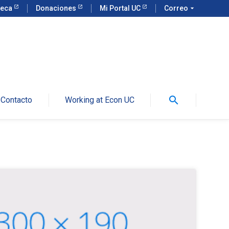
teca
Donaciones
Mi Portal UC
Correo
arrow_drop_down
search
Contacto
Working at Econ UC