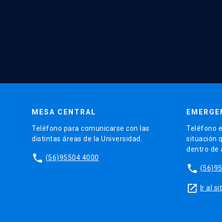
MESA CENTRAL
EMERGE
Teléfono para comunicarse con las
Teléfono e
distintas áreas de la Universidad.
situación 
dentro de
phone
(56)95504 4000
phone
(56)9
launch
Ir al 