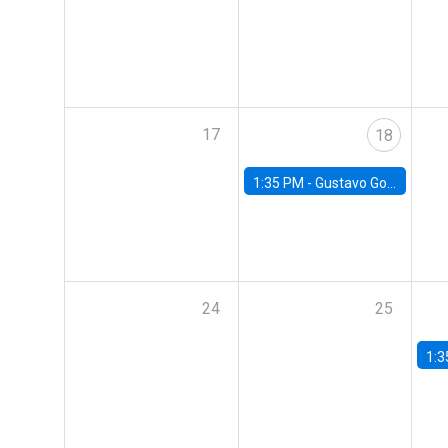
17
18
1:35 PM -
Gustavo González, Banco Central de Chile
24
25
1:3