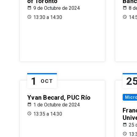
of Toronto
Banc
9 de Octubre de 2024
8 d
13:30 a 14:30
14:
1
2
OCT
Yvan Becard, PUC Río
Micr
1 de Octubre de 2024
Fran
13:35 a 14:30
Univ
25 
13: