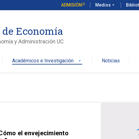
ADMISIÓN
Medios
arrow_drop_down
Biblio
o de Economía
nomía y Administración UC
Académicos e Investigación
Noticias
arrow_drop_down
 Cómo el envejecimiento