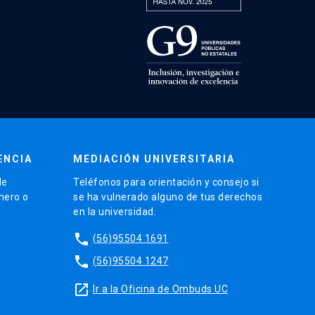
ENCIA
MEDIACIÓN UNIVERSITARIA
de
Teléfonos para orientación y consejo si
énero o
se ha vulnerado alguno de tus derechos
en la universidad.
phone
(56)95504 1691
phone
(56)95504 1247
launch
Ir a la Oficina de Ombuds UC