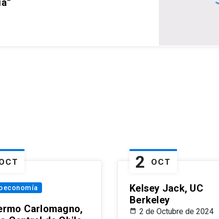
ia”
2
OCT
OCT
Kelsey Jack, UC
oeconomía
Berkeley
lermo Carlomagno,
2 de Octubre de 2024