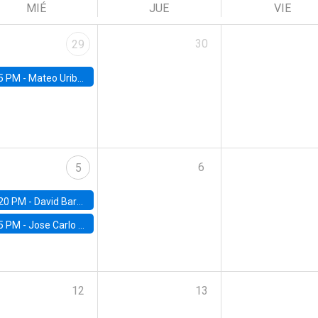
MIÉ
JUE
VIE
30
29
5 PM -
Mateo Uribe-Castro, Universidad de los Andes (Colombia)
6
5
20 PM -
David Bardey, Universidad de los Andes - CEDE
5 PM -
Jose Carlo Bermudez, UC (ME) & World Bank
12
13