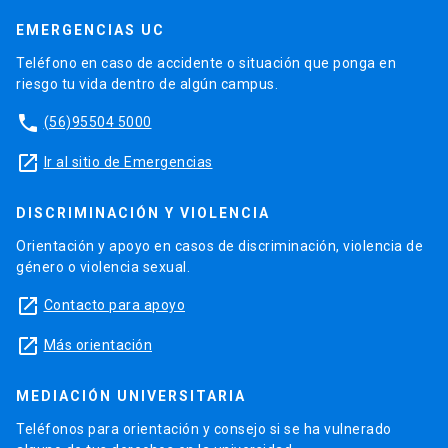
EMERGENCIAS UC
Teléfono en caso de accidente o situación que ponga en
riesgo tu vida dentro de algún campus.
phone
(56)95504 5000
launch
Ir al sitio de Emergencias
DISCRIMINACIÓN Y VIOLENCIA
Orientación y apoyo en casos de discriminación, violencia de
género o violencia sexual.
launch
Contacto para apoyo
launch
Más orientación
MEDIACIÓN UNIVERSITARIA
Teléfonos para orientación y consejo si se ha vulnerado