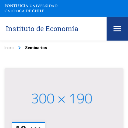
Instituto de Economía
keyboard_arrow_right
Inicio
Seminarios