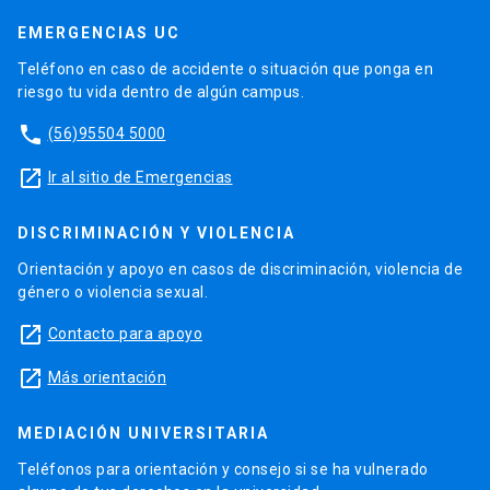
EMERGENCIAS UC
Teléfono en caso de accidente o situación que ponga en
riesgo tu vida dentro de algún campus.
phone
(56)95504 5000
launch
Ir al sitio de Emergencias
DISCRIMINACIÓN Y VIOLENCIA
Orientación y apoyo en casos de discriminación, violencia de
género o violencia sexual.
launch
Contacto para apoyo
launch
Más orientación
MEDIACIÓN UNIVERSITARIA
Teléfonos para orientación y consejo si se ha vulnerado