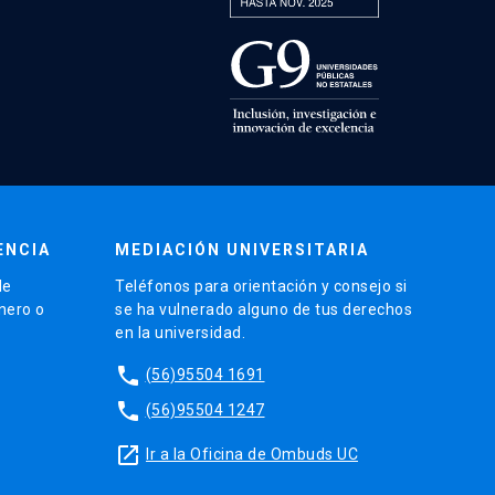
ENCIA
MEDIACIÓN UNIVERSITARIA
de
Teléfonos para orientación y consejo si
énero o
se ha vulnerado alguno de tus derechos
en la universidad.
phone
(56)95504 1691
phone
(56)95504 1247
launch
Ir a la Oficina de Ombuds UC