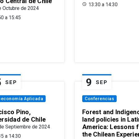
o Central de Chile
13:30 a 14:30
e Octubre de 2024
50 a 15:45
5
9
SEP
SEP
oeconomía Aplicada
Conferencias
cisco Pino,
Forest and Indigen
ersidad de Chile
land policies in Lati
America: Lessons 
de Septiembre de 2024
the Chilean Experi
35 a 14:30