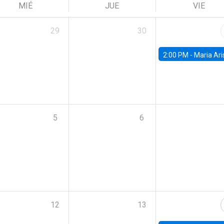
MIÉ
JUE
VIE
29
30
2:00 PM -
Maria Aristizabal-Ramirez, FED
5
6
12
13