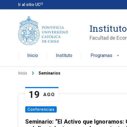
Ir al sitio UC
Institut
Facultad de Eco
Inicio
Instituto
Programas
arrow_drop_down
keyboard_arrow_right
Inicio
Seminarios
19
AGO
Conferencias
Seminario: “El Activo que Ignoramos: