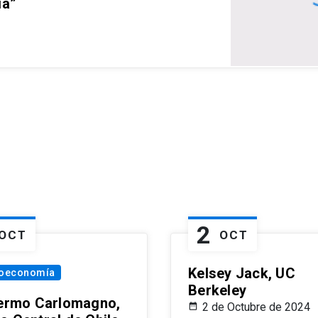
ia”
2
OCT
OCT
Kelsey Jack, UC
oeconomía
Berkeley
lermo Carlomagno,
2 de Octubre de 2024