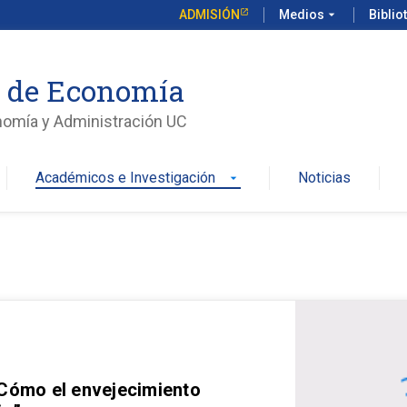
ADMISIÓN
Medios
arrow_drop_down
Biblio
o de Economía
nomía y Administración UC
Académicos e Investigación
Noticias
arrow_drop_down
 Cómo el envejecimiento