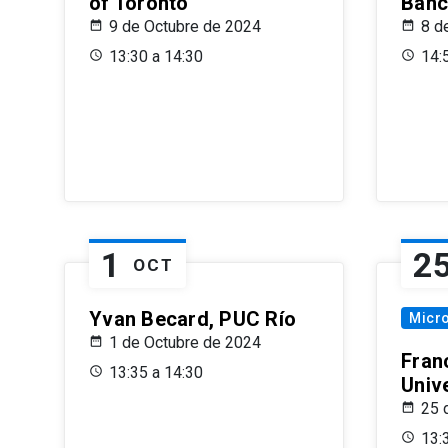
of Toronto
Banc
9 de Octubre de 2024
8 d
13:30 a 14:30
14:
1
2
OCT
Yvan Becard, PUC Río
Micr
1 de Octubre de 2024
Fran
13:35 a 14:30
Univ
25 
13: