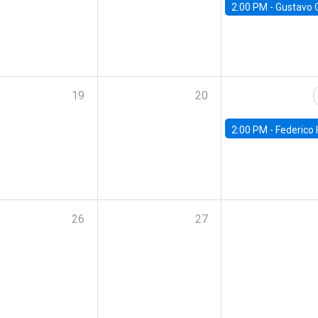
2:00 PM -
Gustavo González - Banco Central d
19
20
2:00 PM -
Federico Huneeus - Banco Central de C
26
27