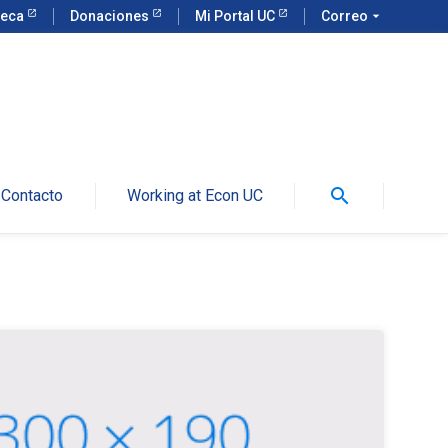
teca
Donaciones
Mi Portal UC
Correo
arrow_drop_down
search
Contacto
Working at Econ UC