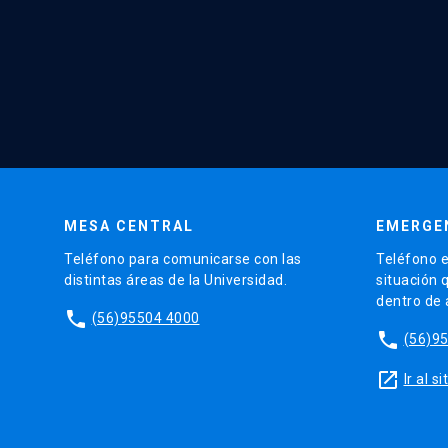
MESA CENTRAL
EMERGE
Teléfono para comunicarse con las
Teléfono e
distintas áreas de la Universidad.
situación 
dentro de
phone
(56)95504 4000
phone
(56)9
launch
Ir al 