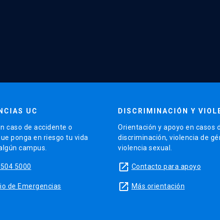
NCIAS UC
DISCRIMINACIÓN Y VIOL
n caso de accidente o
Orientación y apoyo en casos 
que ponga en riesgo tu vida
discriminación, violencia de g
 algún campus.
violencia sexual.
launch
5504 5000
Contacto para apoyo
launch
sitio de Emergencias
Más orientación