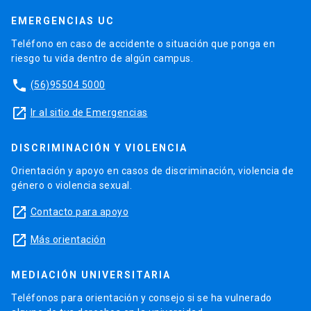
EMERGENCIAS UC
Teléfono en caso de accidente o situación que ponga en
riesgo tu vida dentro de algún campus.
phone
(56)95504 5000
launch
Ir al sitio de Emergencias
DISCRIMINACIÓN Y VIOLENCIA
Orientación y apoyo en casos de discriminación, violencia de
género o violencia sexual.
launch
Contacto para apoyo
launch
Más orientación
MEDIACIÓN UNIVERSITARIA
Teléfonos para orientación y consejo si se ha vulnerado