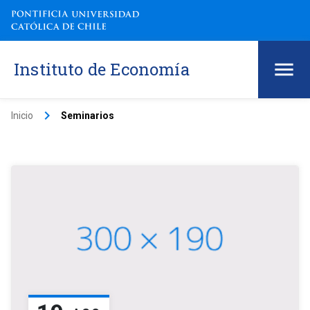
Instituto de Economía
keyboard_arrow_right
Inicio
Seminarios