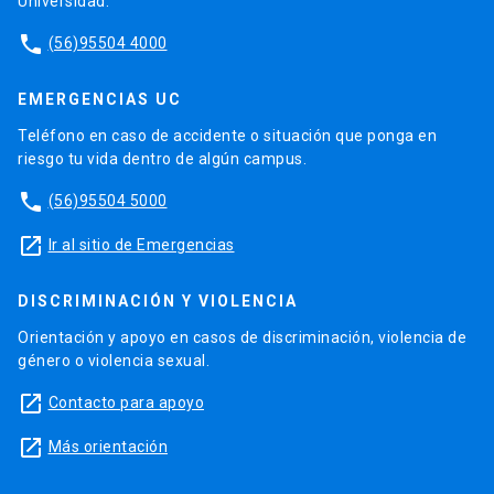
Universidad.
phone
(56)95504 4000
EMERGENCIAS UC
Teléfono en caso de accidente o situación que ponga en
riesgo tu vida dentro de algún campus.
phone
(56)95504 5000
launch
Ir al sitio de Emergencias
DISCRIMINACIÓN Y VIOLENCIA
Orientación y apoyo en casos de discriminación, violencia de
género o violencia sexual.
launch
Contacto para apoyo
launch
Más orientación