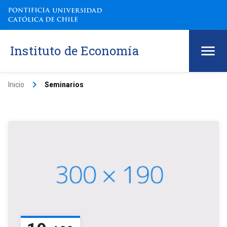
Instituto de Economía
keyboard_arrow_right
Inicio
Seminarios