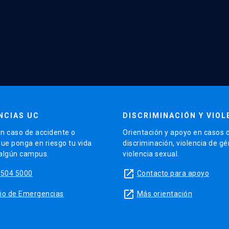
NCIAS UC
DISCRIMINACIÓN Y VIOL
n caso de accidente o
Orientación y apoyo en casos 
que ponga en riesgo tu vida
discriminación, violencia de g
 algún campus.
violencia sexual.
launch
5504 5000
Contacto para apoyo
launch
sitio de Emergencias
Más orientación