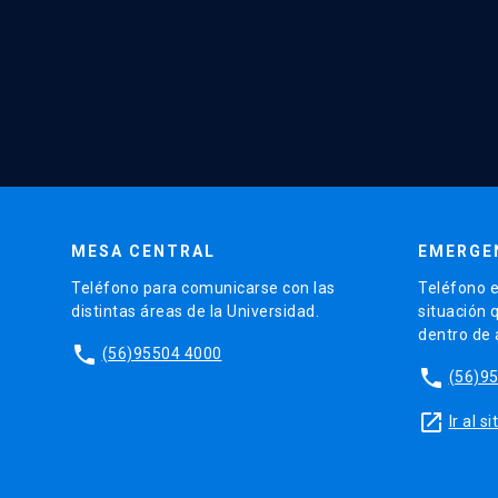
MESA CENTRAL
EMERGE
Teléfono para comunicarse con las
Teléfono e
distintas áreas de la Universidad.
situación 
dentro de
phone
(56)95504 4000
phone
(56)9
launch
Ir al 