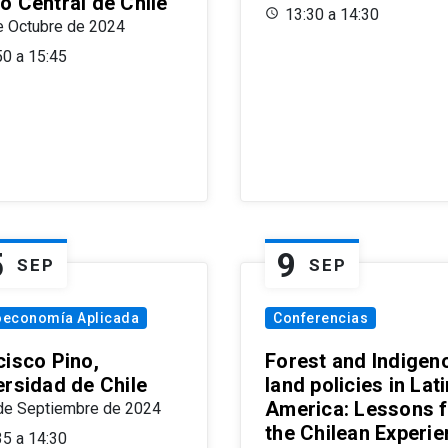
o Central de Chile
13:30 a 14:30
e Octubre de 2024
50 a 15:45
5
9
SEP
SEP
oeconomía Aplicada
Conferencias
cisco Pino,
Forest and Indigen
ersidad de Chile
land policies in Lati
America: Lessons 
de Septiembre de 2024
the Chilean Experi
35 a 14:30