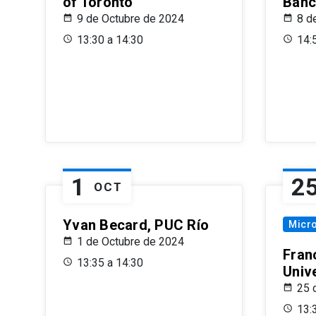
of Toronto
Banc
9 de Octubre de 2024
8 d
13:30 a 14:30
14:
1
2
OCT
Yvan Becard, PUC Río
Micr
1 de Octubre de 2024
Fran
13:35 a 14:30
Univ
25 
13: