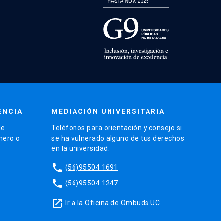
ENCIA
MEDIACIÓN UNIVERSITARIA
de
Teléfonos para orientación y consejo si
énero o
se ha vulnerado alguno de tus derechos
en la universidad.
phone
(56)95504 1691
phone
(56)95504 1247
launch
Ir a la Oficina de Ombuds UC