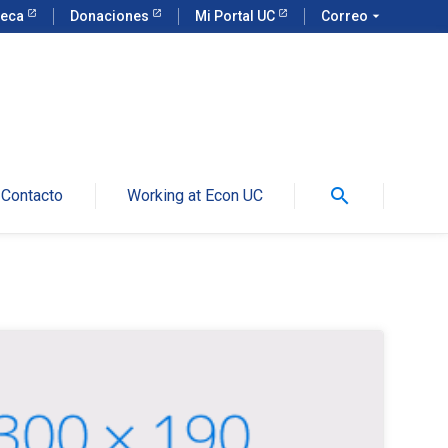
teca
Donaciones
Mi Portal UC
Correo
arrow_drop_down
search
Contacto
Working at Econ UC