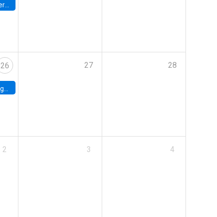
umbia
27
28
26
uke
2
3
4