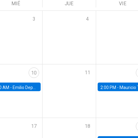
MIÉ
JUE
VIE
3
4
11
10
0 AM -
Emilio Depetris-Chauvín, Universidad Católica
2:00 PM -
Mauricio Tejada,
17
18