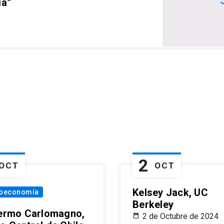
ia”
2
OCT
OCT
Kelsey Jack, UC
oeconomía
Berkeley
lermo Carlomagno,
2 de Octubre de 2024