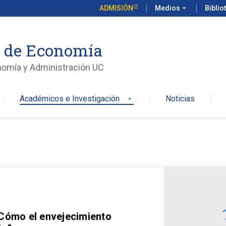
ADMISIÓN
Medios
arrow_drop_down
Biblio
o de Economía
nomía y Administración UC
Académicos e Investigación
Noticias
arrow_drop_down
 Cómo el envejecimiento