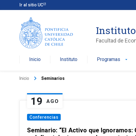
Ir al sitio UC
Institut
Facultad de Eco
Inicio
Instituto
Programas
arrow_drop_down
keyboard_arrow_right
Inicio
Seminarios
19
AGO
Conferencias
Seminario: “El Activo que Ignoramos: