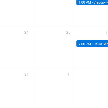
1:00 PM -
Claudio Ferraz, British Col
24
25
2:00 PM -
David Berger, D
31
1