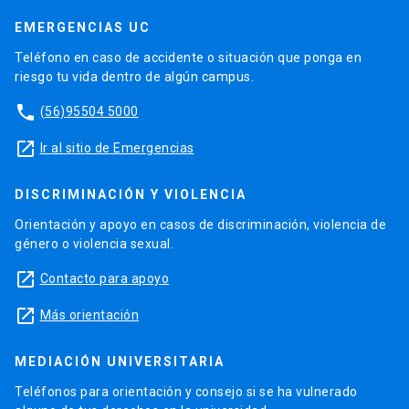
EMERGENCIAS UC
Teléfono en caso de accidente o situación que ponga en
riesgo tu vida dentro de algún campus.
phone
(56)95504 5000
launch
Ir al sitio de Emergencias
DISCRIMINACIÓN Y VIOLENCIA
Orientación y apoyo en casos de discriminación, violencia de
género o violencia sexual.
launch
Contacto para apoyo
launch
Más orientación
MEDIACIÓN UNIVERSITARIA
Teléfonos para orientación y consejo si se ha vulnerado