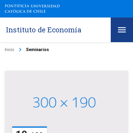
Instituto de Economía
keyboard_arrow_right
Inicio
Seminarios