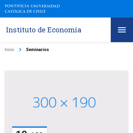
Instituto de Economía
keyboard_arrow_right
Inicio
Seminarios