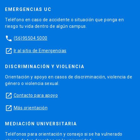
EMERGENCIAS UC
Teléfono en caso de accidente o situación que ponga en
riesgo tu vida dentro de algún campus.
phone
(56)95504 5000
launch
Ir al sitio de Emergencias
DISCRIMINACIÓN Y VIOLENCIA
Orientación y apoyo en casos de discriminación, violencia de
género o violencia sexual.
launch
Contacto para apoyo
launch
Más orientación
MEDIACIÓN UNIVERSITARIA
Teléfonos para orientación y consejo si se ha vulnerado