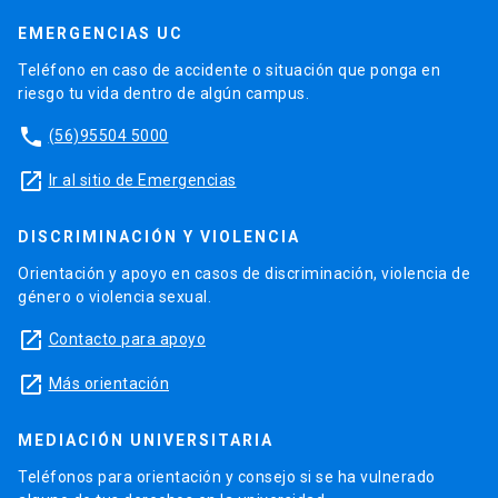
EMERGENCIAS UC
Teléfono en caso de accidente o situación que ponga en
riesgo tu vida dentro de algún campus.
phone
(56)95504 5000
launch
Ir al sitio de Emergencias
DISCRIMINACIÓN Y VIOLENCIA
Orientación y apoyo en casos de discriminación, violencia de
género o violencia sexual.
launch
Contacto para apoyo
launch
Más orientación
MEDIACIÓN UNIVERSITARIA
Teléfonos para orientación y consejo si se ha vulnerado