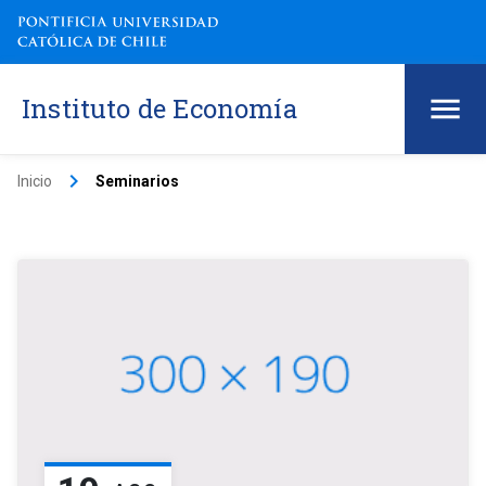
Instituto de Economía
keyboard_arrow_right
Inicio
Seminarios