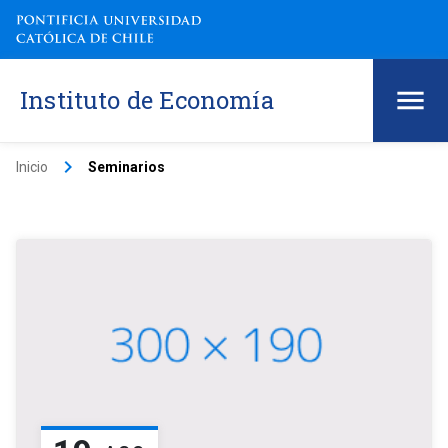
Instituto de Economía
keyboard_arrow_right
Inicio
Seminarios