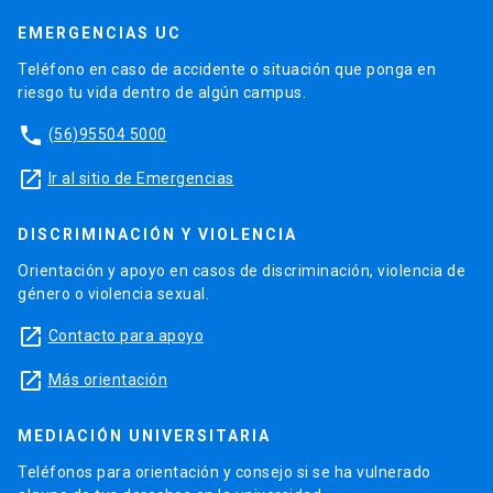
EMERGENCIAS UC
Teléfono en caso de accidente o situación que ponga en
riesgo tu vida dentro de algún campus.
phone
(56)95504 5000
launch
Ir al sitio de Emergencias
DISCRIMINACIÓN Y VIOLENCIA
Orientación y apoyo en casos de discriminación, violencia de
género o violencia sexual.
launch
Contacto para apoyo
launch
Más orientación
MEDIACIÓN UNIVERSITARIA
Teléfonos para orientación y consejo si se ha vulnerado