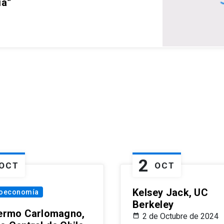
ia”
2
OCT
OCT
Kelsey Jack, UC
oeconomía
Berkeley
lermo Carlomagno,
2 de Octubre de 2024