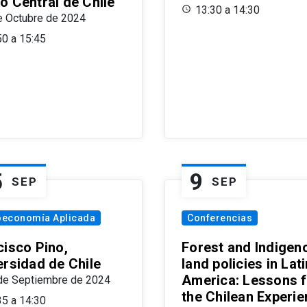
o Central de Chile
13:30 a 14:30
e Octubre de 2024
50 a 15:45
5
9
SEP
SEP
oeconomía Aplicada
Conferencias
cisco Pino,
Forest and Indigen
ersidad de Chile
land policies in Lati
America: Lessons 
de Septiembre de 2024
the Chilean Experi
35 a 14:30