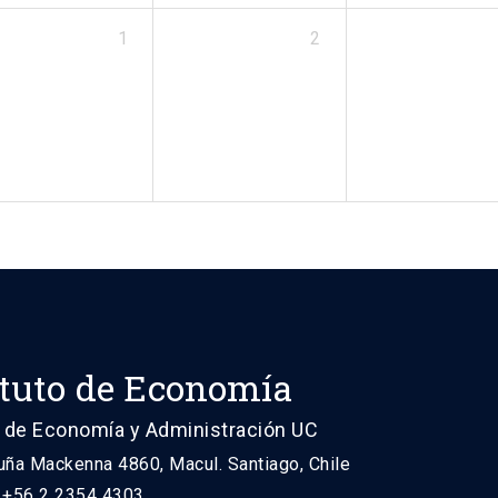
1
2
ituto de Economía
 de Economía y Administración UC
uña Mackenna 4860, Macul. Santiago, Chile
: +56 2 2354 4303