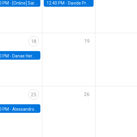
0 PM -
[Online] Sarah Armitage, Boston University
12:40 PM -
Davide Proserpio, Marshall School of Business
19
18
0 PM -
Danae Hernandez-Cortes, Arizona State
26
25
0 PM -
Alessandro Chiari, Charles University