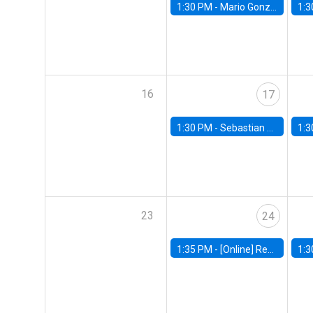
1:30 PM -
Mario González, Banco Central de Chile
1:3
16
17
1:30 PM -
Sebastian Claro, Universidad de Los Andes
1:3
23
24
1:35 PM -
[Online] Renata Narita, PUC Rio
1:3