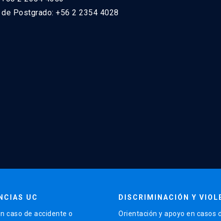
n de Postgrado: +56 2 2354 4028
NCIAS UC
DISCRIMINACIÓN Y VIOL
n caso de accidente o
Orientación y apoyo en casos 