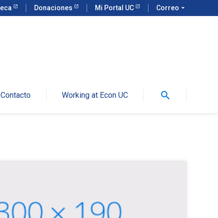
teca
Donaciones
Mi Portal UC
Correo
arrow_drop_down
search
Contacto
Working at Econ UC