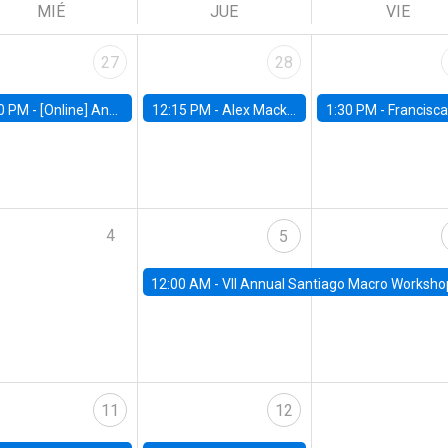
MIÉ
JUE
VIE
27
28
0 PM -
[Online] Ana Tur Prats, UC Merced
12:15 PM -
Alex Mackay, Harvard Business School
1:30 PM -
Francisca Torrealba, estudiante de Doctorado en Ec
4
5
12:00 AM -
VII Annual Santiago Macro Worksho
11
12