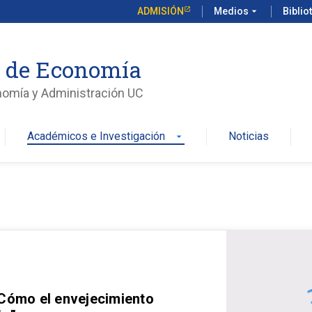
ADMISIÓN
Medios
arrow_drop_down
Biblio
o de Economía
nomía y Administración UC
Académicos e Investigación
Noticias
arrow_drop_down
 Cómo el envejecimiento