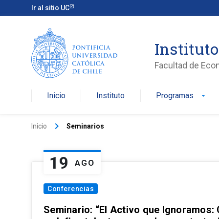
Ir al sitio UC
Institut
Facultad de Eco
Inicio
Instituto
Programas
arrow_drop_down
keyboard_arrow_right
Inicio
Seminarios
19
AGO
Conferencias
Seminario: “El Activo que Ignoramos: