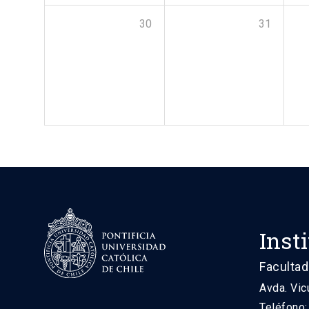
30
31
Inst
Facultad
Avda. Vic
Teléfono