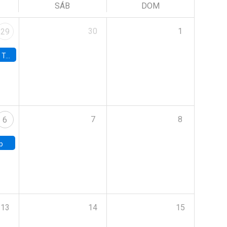
SÁB
DOM
30
1
29
onomía UC
7
8
6
p
13
14
15