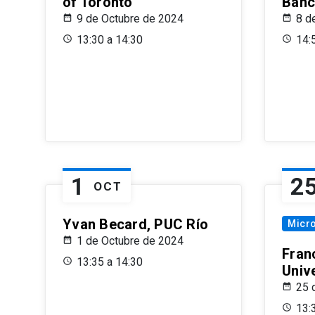
of Toronto
Banc
9 de Octubre de 2024
8 d
13:30 a 14:30
14:
1
2
OCT
Yvan Becard, PUC Río
Micr
1 de Octubre de 2024
Fran
13:35 a 14:30
Univ
25 
13: