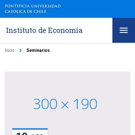
Instituto de Economía
keyboard_arrow_right
Inicio
Seminarios