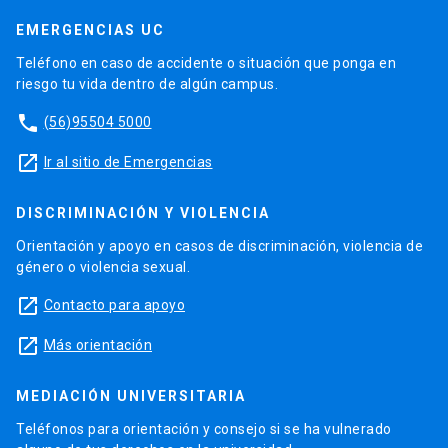
EMERGENCIAS UC
Teléfono en caso de accidente o situación que ponga en
riesgo tu vida dentro de algún campus.
phone
(56)95504 5000
launch
Ir al sitio de Emergencias
DISCRIMINACIÓN Y VIOLENCIA
Orientación y apoyo en casos de discriminación, violencia de
género o violencia sexual.
launch
Contacto para apoyo
launch
Más orientación
MEDIACIÓN UNIVERSITARIA
Teléfonos para orientación y consejo si se ha vulnerado