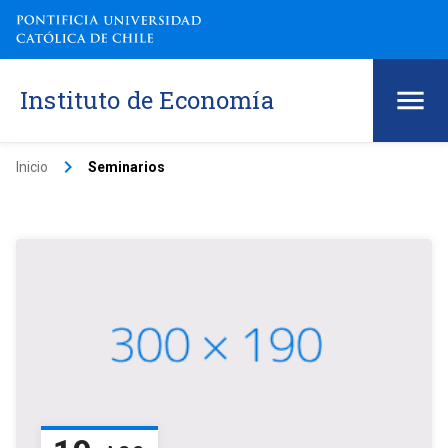
Instituto de Economía
keyboard_arrow_right
Inicio
Seminarios