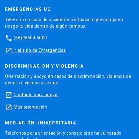
EMERGENCIAS UC
Teléfono en caso de accidente o situación que ponga en
riesgo tu vida dentro de algún campus.
phone
(56)95504 5000
launch
Ir al sitio de Emergencias
DISCRIMINACIÓN Y VIOLENCIA
Orientación y apoyo en casos de discriminación, violencia de
género o violencia sexual.
launch
Contacto para apoyo
launch
Más orientación
MEDIACIÓN UNIVERSITARIA
Teléfonos para orientación y consejo si se ha vulnerado