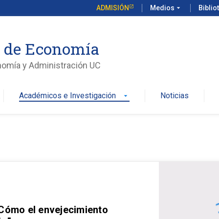
ADMISIÓN
Medios
arrow_drop_down
Biblio
o de Economía
nomía y Administración UC
Académicos e Investigación
Noticias
arrow_drop_down
 Cómo el envejecimiento