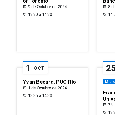
of Toronto
Banc
9 de Octubre de 2024
8 d
13:30 a 14:30
14:
1
2
OCT
Yvan Becard, PUC Río
Micr
1 de Octubre de 2024
Fran
13:35 a 14:30
Univ
25 
13: