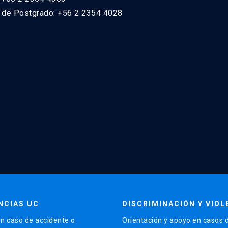
n de Postgrado: +56 2 2354 4028
NCIAS UC
DISCRIMINACIÓN Y VIOL
n caso de accidente o
Orientación y apoyo en casos 