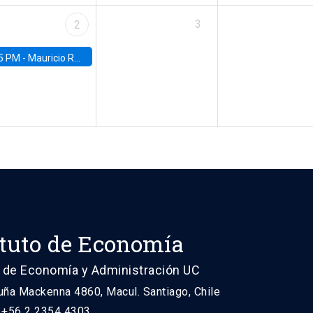
3
2
5 PM -
Mauricio Romero, ITAM
ituto de Economía
 de Economía y Administración UC
uña Mackenna 4860, Macul. Santiago, Chile
: +56 2 2354 4303