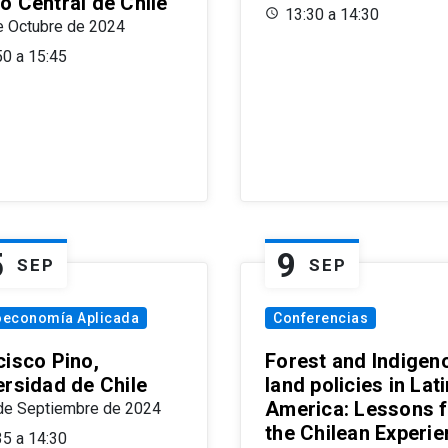
o Central de Chile
13:30 a 14:30
e Octubre de 2024
50 a 15:45
5
9
SEP
SEP
oeconomía Aplicada
Conferencias
cisco Pino,
Forest and Indigen
ersidad de Chile
land policies in Lati
America: Lessons 
de Septiembre de 2024
the Chilean Experi
35 a 14:30