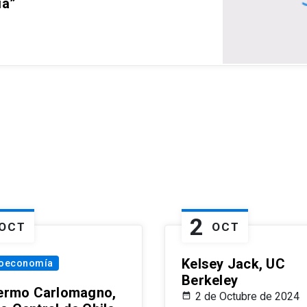
ia”
2
OCT
OCT
Kelsey Jack, UC
oeconomía
Berkeley
lermo Carlomagno,
2 de Octubre de 2024