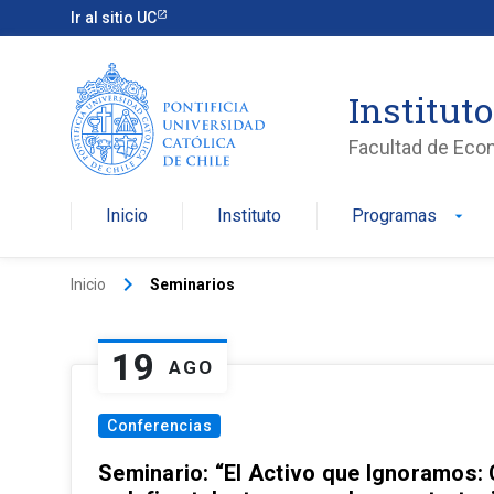
Ir al sitio UC
Institut
Facultad de Eco
Inicio
Instituto
Programas
arrow_drop_down
keyboard_arrow_right
Inicio
Seminarios
19
AGO
Conferencias
Seminario: “El Activo que Ignoramos: