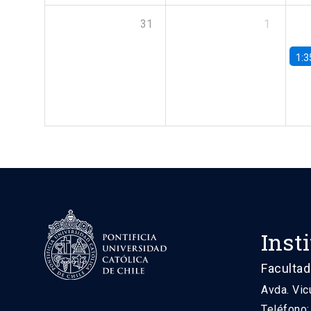
31
1
1:3
Inst
Facultad
Avda. Vic
Teléfono