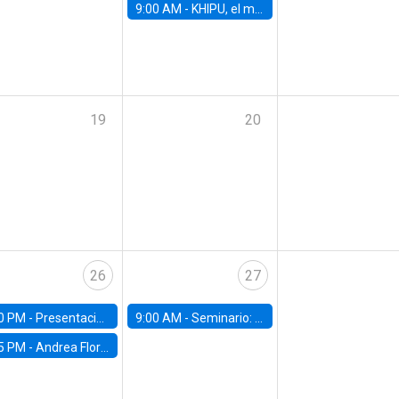
9:00 AM -
KHIPU, el mayor encuentro de IA en Latinoamérica
19
20
26
27
0 PM -
Presentación del IPoM en la Facultad de Economía y Administración UC
9:00 AM -
Seminario: "Un futuro compartido: La urgencia de actuar contra el cambio climático"
5 PM -
Andrea Flores, FGV - Brasil