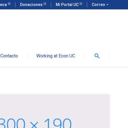
teca
Donaciones
Mi Portal UC
Correo
arrow_drop_down
search
Contacto
Working at Econ UC