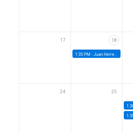
17
18
1:35 PM -
Juan Herreño, UC San Diego
24
25
1:3
1:3