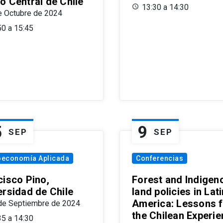
o Central de Chile
13:30 a 14:30
e Octubre de 2024
50 a 15:45
5
9
SEP
SEP
oeconomía Aplicada
Conferencias
cisco Pino,
Forest and Indigen
ersidad de Chile
land policies in Lati
America: Lessons 
de Septiembre de 2024
the Chilean Experi
35 a 14:30