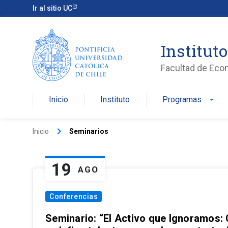
Ir al sitio UC
Institut
Facultad de Eco
Inicio
Instituto
Programas
arrow_drop_down
keyboard_arrow_right
Inicio
Seminarios
19
AGO
Conferencias
Seminario: “El Activo que Ignoramos: