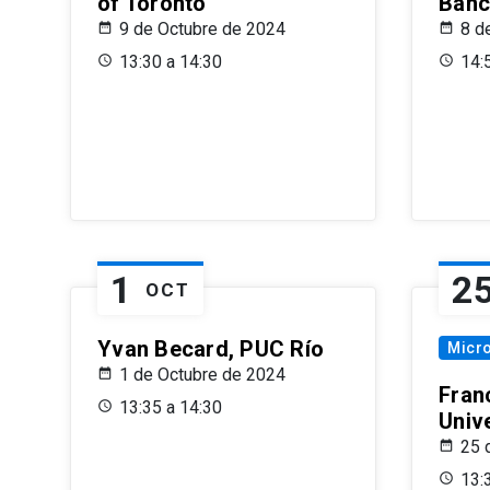
of Toronto
Banc
9 de Octubre de 2024
8 d
13:30 a 14:30
14:
1
2
OCT
Yvan Becard, PUC Río
Micr
1 de Octubre de 2024
Fran
13:35 a 14:30
Univ
25 
13: