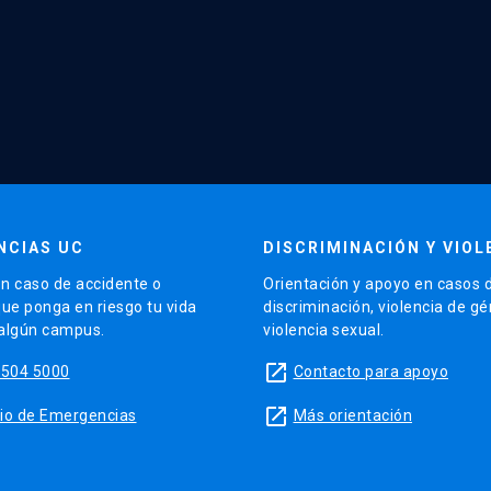
NCIAS UC
DISCRIMINACIÓN Y VIOL
n caso de accidente o
Orientación y apoyo en casos 
que ponga en riesgo tu vida
discriminación, violencia de g
 algún campus.
violencia sexual.
launch
5504 5000
Contacto para apoyo
launch
sitio de Emergencias
Más orientación