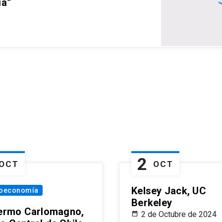
ia”
2
OCT
OCT
Kelsey Jack, UC
oeconomía
Berkeley
lermo Carlomagno,
2 de Octubre de 2024