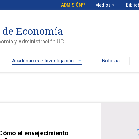
ADMISIÓN
Medios
arrow_drop_down
Biblio
o de Economía
nomía y Administración UC
Académicos e Investigación
Noticias
arrow_drop_down
 Cómo el envejecimiento