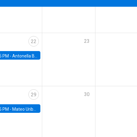
23
22
5 PM -
Antonella Bancalari, Institute for Fiscal Studies (IFS) and Research Associate at University College London (UCL)
30
29
5 PM -
Mateo Uribe-Castro, Universidad de los Andes (Colombia)