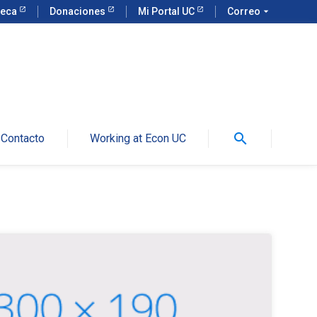
teca
Donaciones
Mi Portal UC
Correo
arrow_drop_down
search
Contacto
Working at Econ UC