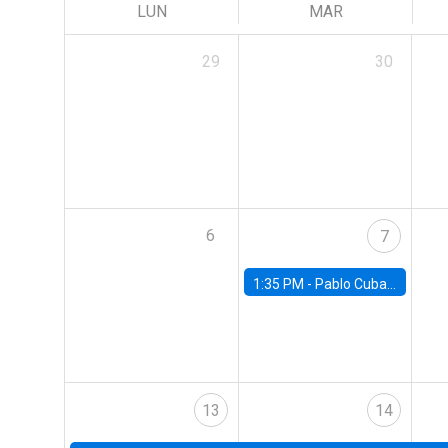
LUN
MAR
29
30
6
7
1:35 PM -
Pablo Cuba, FED Board
13
14