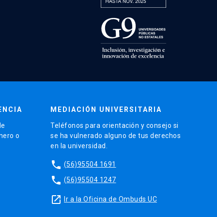
ENCIA
MEDIACIÓN UNIVERSITARIA
de
Teléfonos para orientación y consejo si
énero o
se ha vulnerado alguno de tus derechos
en la universidad.
phone
(56)95504 1691
phone
(56)95504 1247
launch
Ir a la Oficina de Ombuds UC