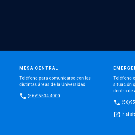
MESA CENTRAL
EMERGE
Teléfono para comunicarse con las
Teléfono e
distintas áreas de la Universidad.
situación 
dentro de
phone
(56)95504 4000
phone
(56)9
launch
Ir al 