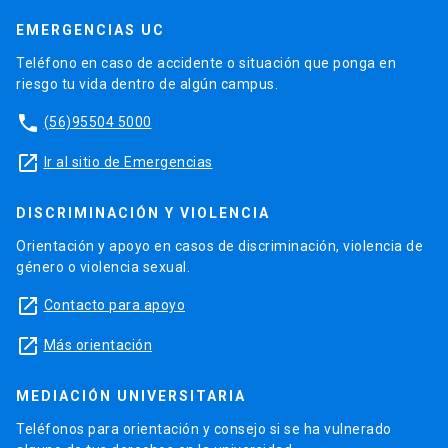
EMERGENCIAS UC
Teléfono en caso de accidente o situación que ponga en
riesgo tu vida dentro de algún campus.
phone
(56)95504 5000
launch
Ir al sitio de Emergencias
DISCRIMINACIÓN Y VIOLENCIA
Orientación y apoyo en casos de discriminación, violencia de
género o violencia sexual.
launch
Contacto para apoyo
launch
Más orientación
MEDIACIÓN UNIVERSITARIA
Teléfonos para orientación y consejo si se ha vulnerado