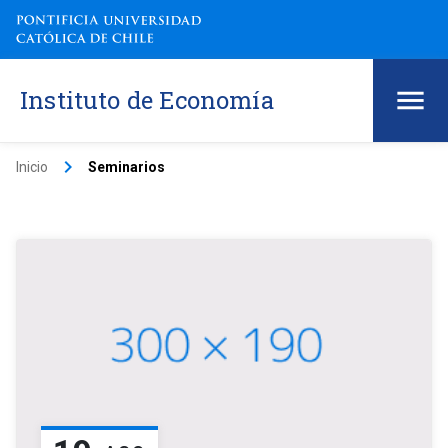
Instituto de Economía
keyboard_arrow_right
Inicio
Seminarios