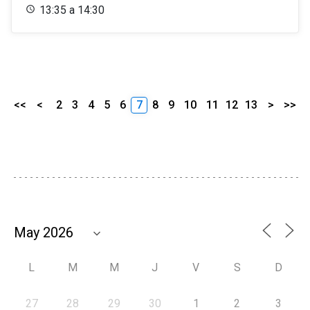
13:35 a 14:30
<<
<
2
3
4
5
6
7
8
9
10
11
12
13
>
>>
L
M
M
J
V
S
D
27
28
29
30
1
2
3