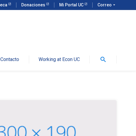
teca
Donaciones
Mi Portal UC
Correo
arrow_drop_down
search
Contacto
Working at Econ UC