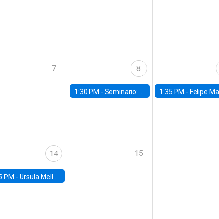
7
8
1:30 PM -
Seminario: “Recuperando la humanidad para progresar en la era de la IA»
1:35 PM -
Felipe Martínez, alumno Doctorado en Ec
15
14
5 PM -
Ursula Mello, Insper - Institute of Education and Research