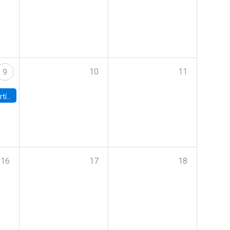
10
11
9
onomía UC
16
17
18