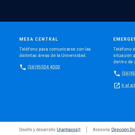
MESA CENTRAL
EMERGE
Teléfono para comunicarse con las
Teléfono e
distintas áreas de la Universidad.
situación 
dentro de
phone
(56)95504 4000
phone
(56)9
launch
Ir al 
Diseño y desarrollo:
Urantiacos
Asesoría:
Dirección Dig