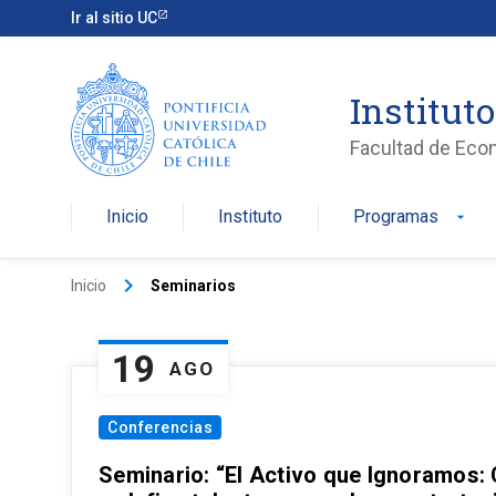
Ir al sitio UC
Institut
Facultad de Eco
Inicio
Instituto
Programas
arrow_drop_down
keyboard_arrow_right
Inicio
Seminarios
19
AGO
Conferencias
Seminario: “El Activo que Ignoramos: