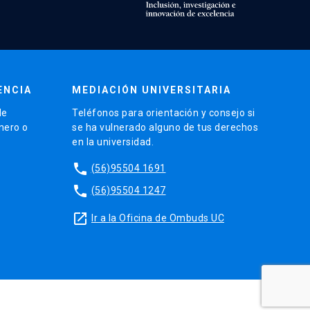
ENCIA
MEDIACIÓN UNIVERSITARIA
de
Teléfonos para orientación y consejo si
énero o
se ha vulnerado alguno de tus derechos
en la universidad.
phone
(56)95504 1691
phone
(56)95504 1247
launch
Ir a la Oficina de Ombuds UC