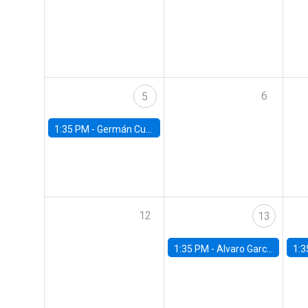
6
5
1:35 PM -
Germán Cubas, University of Houston
12
13
1:35 PM -
Alvaro Garcia-Marin, Universidad de Los Andes
1:3