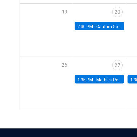
19
20
2:30 PM -
Gautam Gowrisankaran, Columbia University
26
27
1:35 PM -
Mathieu Pedemonte, IDB
1:3