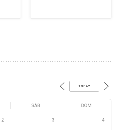
TODAY
SÁB
DOM
2
3
4