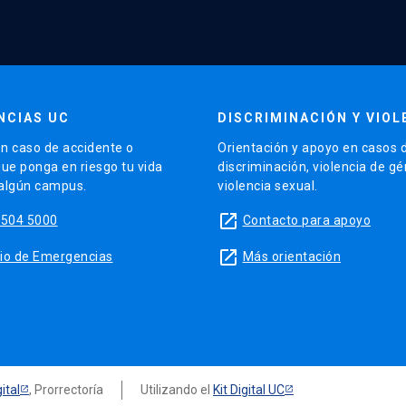
NCIAS UC
DISCRIMINACIÓN Y VIOL
n caso de accidente o
Orientación y apoyo en casos 
que ponga en riesgo tu vida
discriminación, violencia de g
 algún campus.
violencia sexual.
launch
5504 5000
Contacto para apoyo
launch
sitio de Emergencias
Más orientación
ital
, Prorrectoría
Utilizando el
Kit Digital UC