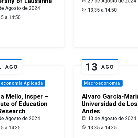
ersity of Lausanne
27 de Agosto de 2024
de Agosto de 2024
13:35 a 14:50
35 a 14:50
4
13
AGO
AGO
oeconomía Aplicada
Macroeconomía
a Mello, Insper –
Alvaro Garcia-Mari
tute of Education
Universidad de Los
Research
Andes
de Agosto de 2024
13 de Agosto de 2024
35 a 14:35
13:35 a 14:35