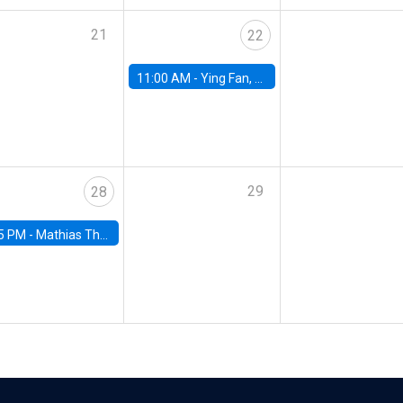
21
22
11:00 AM -
Ying Fan, University of Michigan
29
28
5 PM -
Mathias Thoenig, University of Lausanne