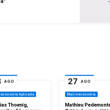
ia”
8
27
AGO
AGO
oeconomía Aplicada
Macroeconomía
ias Thoenig,
Mathieu Pedemonte