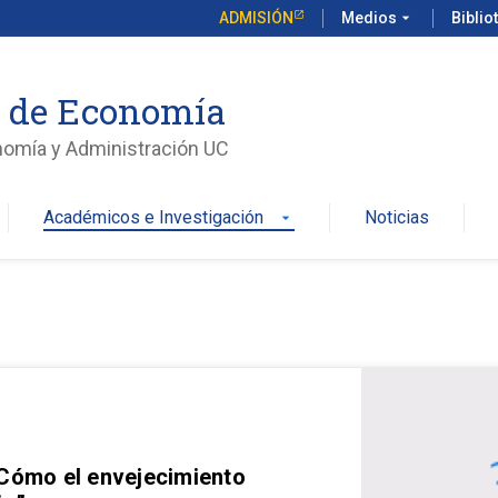
ADMISIÓN
Medios
arrow_drop_down
Biblio
o de Economía
nomía y Administración UC
Académicos e Investigación
Noticias
arrow_drop_down
 Cómo el envejecimiento