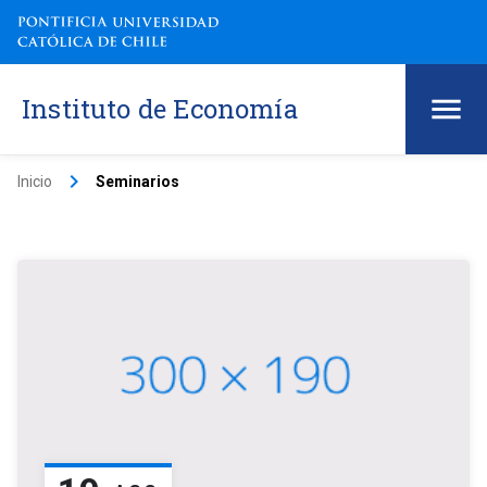
Instituto de Economía
keyboard_arrow_right
Inicio
Seminarios