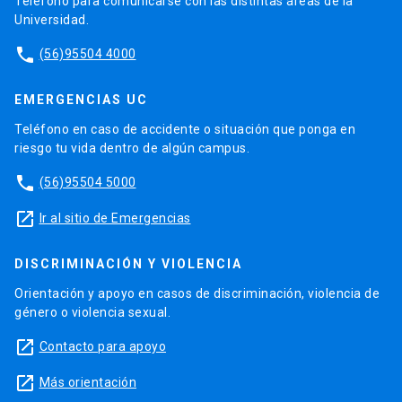
Teléfono para comunicarse con las distintas áreas de la
Universidad.
phone
(56)95504 4000
EMERGENCIAS UC
Teléfono en caso de accidente o situación que ponga en
riesgo tu vida dentro de algún campus.
phone
(56)95504 5000
launch
Ir al sitio de Emergencias
DISCRIMINACIÓN Y VIOLENCIA
Orientación y apoyo en casos de discriminación, violencia de
género o violencia sexual.
launch
Contacto para apoyo
launch
Más orientación